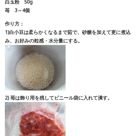
白玉粉 50g
苺 3～4個
作り方：
1)白小豆は柔らかくなるまで茹で、砂糖を加えて更に煮込
み、お好みの粒感・水分量にする
。
2) 苺は飾り用を残してビニー
ル袋に入れて潰す。