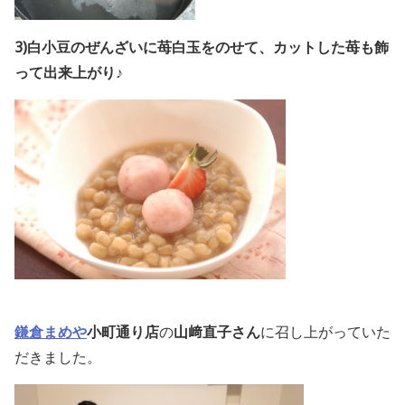
3)白小豆のぜんざいに苺白玉をのせて、カットした苺も飾
って出来上がり♪
鎌倉まめや
小町通り店
の
山﨑直子さん
に召し上がっていた
だきました。