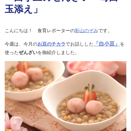
玉添え」
こんにちは！ 食育レポーターの
影山のぞみ
です。
「白小豆」
今週は、今月の
お豆のチカラ
でお話しした
を
使った
ぜんざい
を御紹介しました。