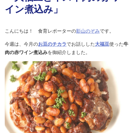
イン煮込み」
こんにちは！ 食育レポーターの
影山のぞみ
です。
今週は、今月の
お豆のチカラ
でお話しした
大福豆
使った
牛
肉の赤ワイン煮込み
を御紹介しました。