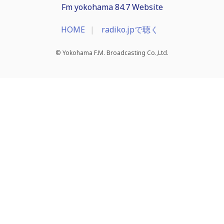
Fm yokohama 84.7 Website
HOME
radiko.jpで聴く
© Yokohama F.M. Broadcasting Co.,Ltd.