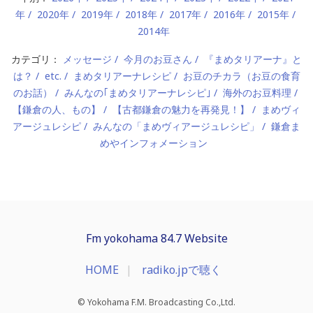
年
2020年
2019年
2018年
2017年
2016年
2015年
2014年
カテゴリ：
メッセージ
今月のお豆さん
『まめタリアーナ』と
は？
etc.
まめタリアーナレシピ
お豆のチカラ（お豆の食育
のお話）
みんなの｢まめタリアーナレシピ｣
海外のお豆料理
【鎌倉の人、もの】
【古都鎌倉の魅力を再発見！】
まめヴィ
アージュレシピ
みんなの「まめヴィアージュレシピ」
鎌倉ま
めやインフォメーション
Fm yokohama 84.7 Website
HOME
radiko.jpで聴く
© Yokohama F.M. Broadcasting Co.,Ltd.