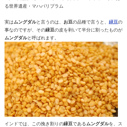
る世界遺産・マハバリプラム
実は
ムングダル
と言うのは、
お豆
の品種で言うと、
緑豆
の
事なのですが、その
緑豆
の皮を剥いて半分に割ったものが
ムングダル
と呼ばれます。
インドでは、この挽き割りの
緑豆
である
ムングダル
を、ス