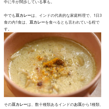
中に牛が闊歩している事も。
中でも
豆カレー
は、インドの代表的な家庭料理で、1日3
食の内1食は、
豆カレー
を食べるとも言われている程で
す。
その
豆カレー
は、数十種類あるインドの
お豆
から1種類、