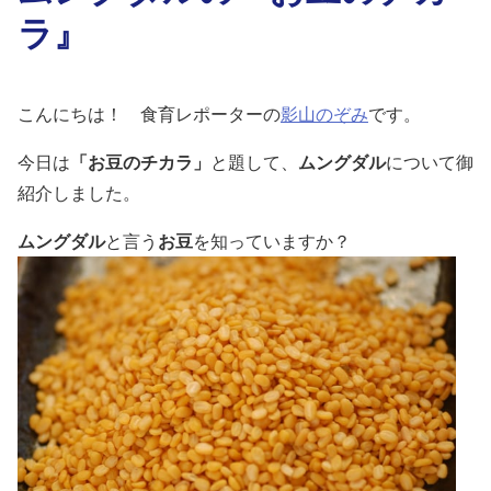
ラ』
こんにちは！ 食育レポーターの
影山のぞみ
です。
今日は
「お豆のチカラ」
と題して、
ムングダル
について御
紹介しました。
ムングダル
と言う
お豆
を知っていますか？