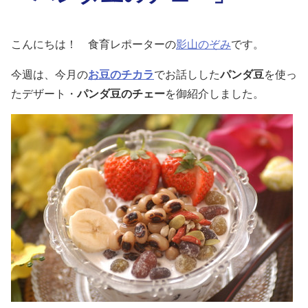
こんにちは！ 食育レポーターの
影山のぞみ
です。
今週は、今月の
お豆のチカラ
でお話しした
パンダ豆
を使っ
たデザート・
パンダ豆のチェー
を御紹介しました。