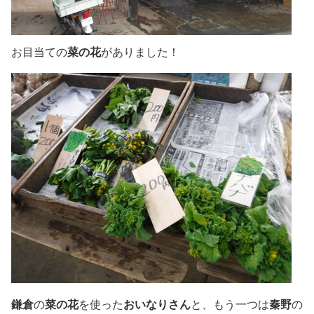
お目当ての
菜の花
がありました！
鎌倉
の
菜の花
を使った
おいなりさん
と、もう一つは
秦野
の