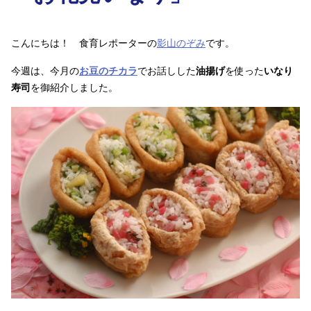
こんにちは！ 食育レポーターの
影山のぞみ
です。
今週は、今月の
お豆のチカラ
でお話しした
油揚げ
を使った
いなり
寿司
を御紹介しました。