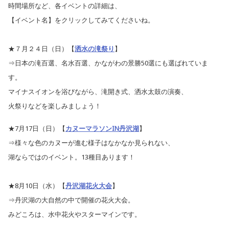
時間場所など、各イベントの詳細は、
【イベント名】をクリックしてみてくださいね。
★７月２４日（日）【
洒水の滝祭り
】
⇒日本の滝百選、名水百選、かながわの景勝50選にも選ばれていま
す。
マイナスイオンを浴びながら、滝開き式、洒水太鼓の演奏、
火祭りなどを楽しみましょう！
★7月17日（日）【
カヌーマラソンIN丹沢湖
】
⇒様々な色のカヌーが進む様子はなかなか見られない、
湖ならではのイベント。13種目あります！
★8月10日（水）【
丹沢湖花火大会
】
⇒丹沢湖の大自然の中で開催の花火大会。
みどころは、水中花火やスターマインです。