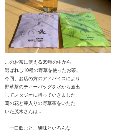
このお茶に使える
39
種の中から
選ばれし
10
種の野草を使ったお茶。
今回、お店の方のアドバイスにより
野草茶のティーバッグを水から煮出
してスタジオに持っていきました。
葛の花と芽入りの野草茶をいただ
いた茂木さんは…
・一口飲むと、酸味といろんな