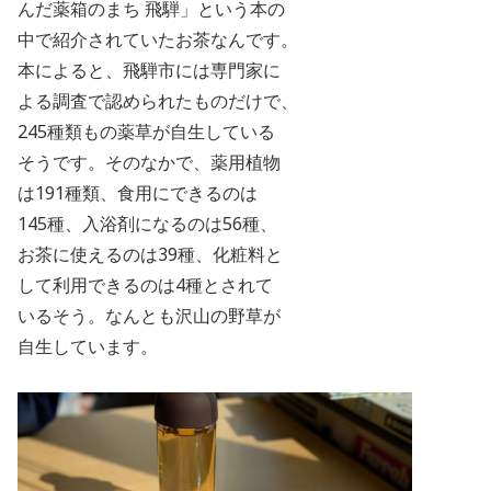
んだ薬箱のまち 飛騨」という本の
中で紹介されていたお茶なんです。
本によると、飛騨市には専門家に
よる調査で認められたものだけで、
245
種類もの薬草が自生している
そうです。そのなかで、薬用植物
は191種類、食用にできるのは
145
種、入浴剤になるのは
56
種、
お茶に使えるのは
39
種、化粧料と
して利用
できるのは
4
種とされて
いるそう。なんとも沢山の野草が
自生しています。