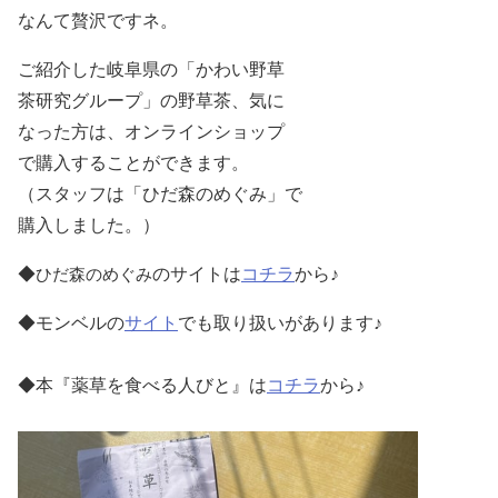
なんて贅沢ですネ。
ご紹介した岐阜県の「かわい野草
茶研究グループ」の野草茶、気に
なった方は、オンライン
ショップ
で購入することができます。
（スタッフは「ひだ森のめぐみ」で
購入しました。）
◆
のサイトは
コチラ
から♪
ひだ森のめぐみ
◆モンベルの
サイト
でも取り扱いがあります♪
◆本『薬草を食べる人びと』は
コチラ
から♪