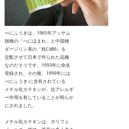
べにふうきは、1965
年アッサム
雑種の「べにほまれ」と中国種
ダージリン系の「枕
Cd86
」を
交配させて日本で作られた品種
なのだそうです。
1993
年に命名
登録され、その後、
1999
年には
べにふうき に
含有されている
メチル化カテキンが、抗アレルギ
ー作用を有していることが明らか
にされました。
メチル化カテキンは、ポリフェ