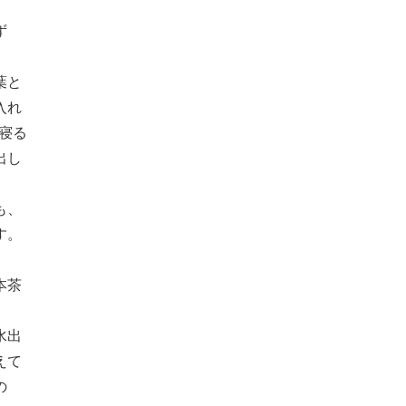
ず
葉と
入れ
寝る
出し
も、
す。
本茶
、
水出
えて
の