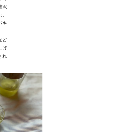
贅沢
れ、
パキ
など
しげ
され