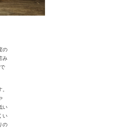
度の
苦み
ちで
す。
や
低い
くい
りの