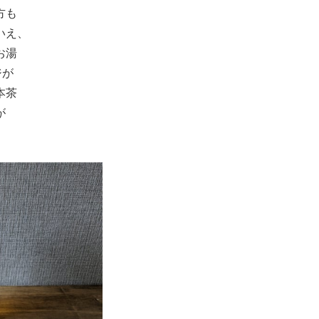
方も
いえ、
お湯
ジが
本茶
が