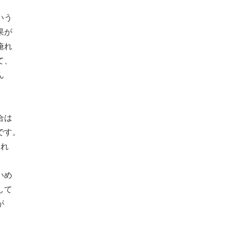
いう
果が
淹れ
て、
ん
）
合は
です。
淹れ
いめ
して
が