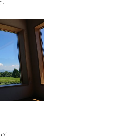
と、
って