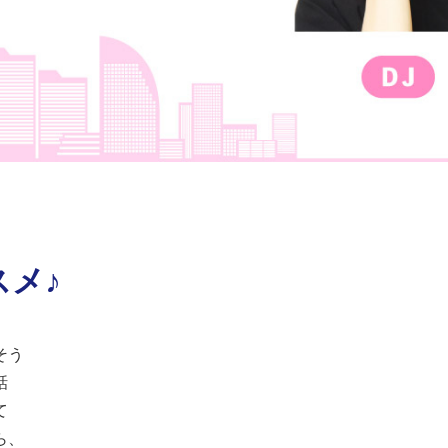
メ♪
そう
話
て
ら、