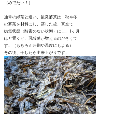
（めでたい！）
通常の緑茶と違い、後発酵茶は、秋や
冬
の寒茶を材料にし、蒸した後、真空で
嫌気状態（酸素のない
状態）にし、
1
ヶ月
ほど置くと、乳酸菌が増えるのだそうで
す。（もちろん時期や温度にもよる）
その後、
干したら出来上がりです。