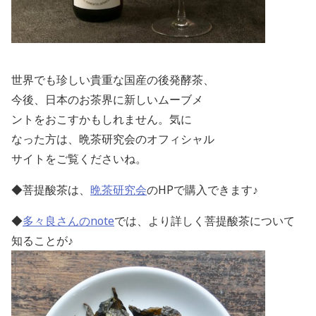
世界でも珍しい貴重な国産の後発酵茶、
今後、日本のお茶界に新しいムーブメ
ントをおこす
かもしれません。気に
なった方は、晩茶研究会のオフィシャル
サイトをご覧くださいね。
◆菩提酸茶は、
晩茶研究会
のHPで購入できます♪
◆
多々良さんの
note
では、より詳しく菩提酸茶について
知ることが♪