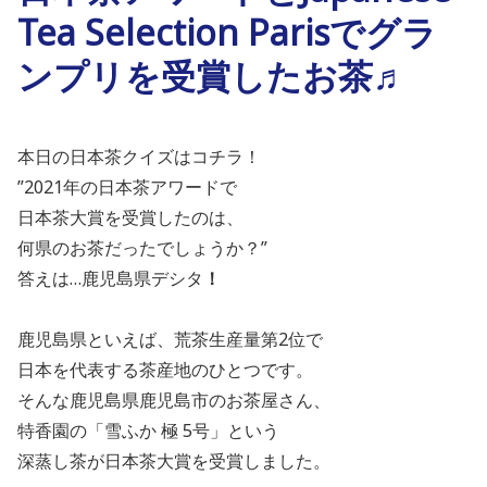
Tea Selection Parisでグラ
ンプリを受賞したお茶♬
本日の日本茶クイズはコチラ！
”
2021
年の日本茶アワードで
日本茶大賞を受賞したのは、
何県のお茶だったでしょうか
？”
答えは…
鹿児島県デシタ
！
鹿児島県といえば、荒茶生産量第
2
位で
日本を代表する茶産地のひとつです。
そんな鹿児島県鹿児島市のお茶屋さん、
特香園の「雪ふか 極 5号」という
深蒸し茶が日本茶大賞を受賞しました。