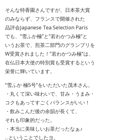
そんな特香園さんですが、日本茶大賞
のみならず、フランスで開催された
品評会
Japanese Tea Selection Paris
でも、”雪ふか極”と”若わかつみ極”と
いうお茶で、煎茶二部門のグランプリを
W受賞されました！”若わかつみ極”は、
在仏日本大使の特別賞も受賞するという
栄誉に輝いています。
“雪ふか 極5号”をいただいた茂木さん。
・丸くて深い味わいで、甘み・うまみ・
コクもあってすごくバランスがいい！
・飲みこんだ後の余韻が長くて、
それも印象的だった。
・本当に美味しいお茶だったなぁ♪
…ということでしたヨ。