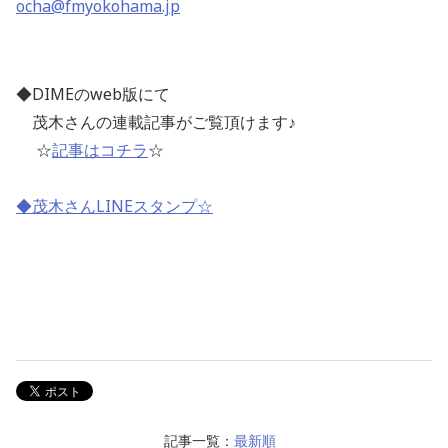
ocha@fmyokohama.jp
◆DIME
の
web
版にて
茂木さんの連載記事がご覧頂けます
♪
☆
記事はコチラ
☆
◆茂木さんLINEスタンプ☆
記事一覧：
最新順