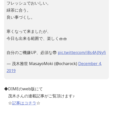
フレッシュでおいしい。
緑茶に合う。
良い事づくし。
寒くなって来ましたが、
今日も出来る範囲で、楽しく🧺🧺
自分のご機嫌UP、必須な😎
pic.twitter.com/i8s4AJNyfi
— 茂木雅世 MasayoMoki (@ocharock)
December 4,
2019
◆DIME
の
web
版にて
茂木さんの連載記事がご覧頂けます
♪
☆
記事はコチラ
☆