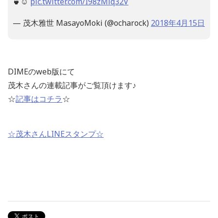
🍵☺️
pic.twitter.com/I98zMiq32V
— 茂木雅世 MasayoMoki (@ocharock)
2018年4月15日
DIMEのweb版にて
茂木さんの連載記事がご覧頂けます♪
☆
記事はコチラ
☆
☆茂木さんLINEスタンプ☆