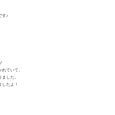
です♪
、
が
かれていて、
りました。
ましたよ！