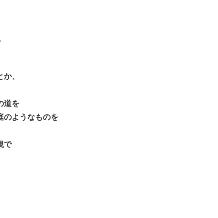
・
とか、
の道を
庭のようなものを
視で
、