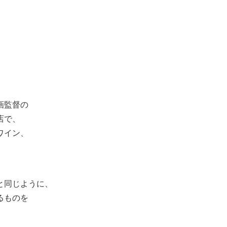
画監督の
店で、
ワイン、
。
と同じように、
るものを