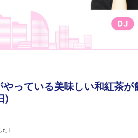
がやっている美味しい和紅茶が
日)
した！