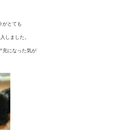
ラがとても
購入しました。
ア充になった気が