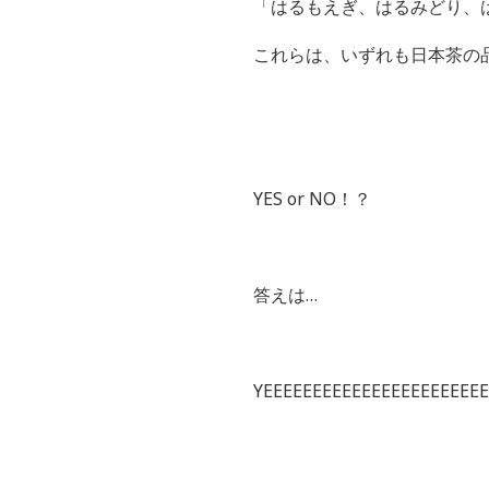
「はるもえぎ、はるみどり、
これらは、いずれも日本茶の
YES or NO！？
答えは…
YEEEEEEEEEEEEEEEEEEEEE