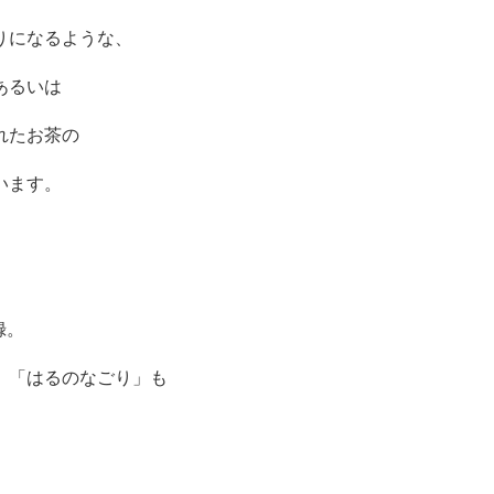
りになるような、
あるいは
れたお茶の
います。
録。
」「はるのなごり」も