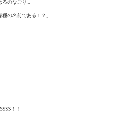
はるのなごり…
品種の名前である！？」
EESSSS！！