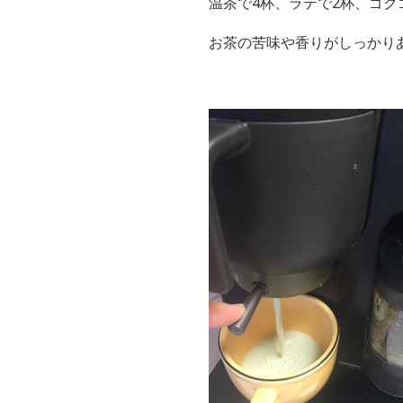
温茶で4杯、ラテで2杯、ゴク
お茶の苦味や香りがしっかり