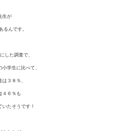
先生が
があるんです。
象にした調査で、
の小学生に比べて、
徒は３８％、
は４６％も
ていたそうです！