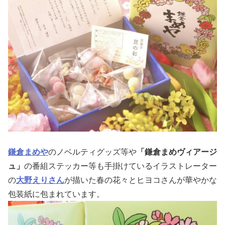
鎌倉まめや
のノベルティグッズ等や
「鎌倉まめヴィアージ
ュ」
の番組ステッカー等も手掛けているイラストレーター
の
大野えりさん
が描いた春の花々とヒヨコさんが華やかな
包装紙に包まれています。