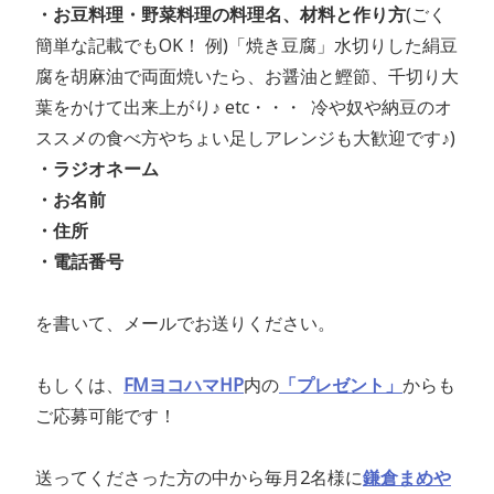
・お豆料理・野菜料理の料理名、材料と作り方
(ごく
簡単な記載でもOK！ 例)「焼き豆腐」水切りした絹豆
腐を胡麻油で両面焼いたら、お醤油と鰹節、千切り大
葉をかけて出来上がり♪ etc・・・ 冷や奴や納豆のオ
ススメの食べ方やちょい足しアレンジも大歓迎です♪)
・ラジオネーム
・お名前
・住所
・電話番号
を書いて、メールでお送りください。
もしくは、
FMヨコハマHP
内の
「プレゼント」
からも
ご応募可能です！
送ってくださった方の中から毎月2名様に
鎌倉まめや