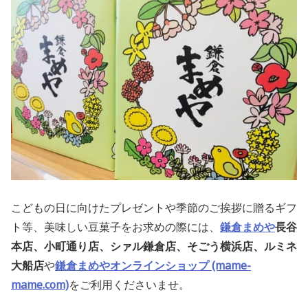
こどもの日に向けたプレゼントや季節のご挨拶
に贈るギフ
ト等、美味しい豆菓子をお求めの際には、
鎌倉まめや
長谷
本店、小町通り店、シァル鎌倉店、そごう横浜店、ルミネ
大船店
や
鎌倉まめやオンラインショップ (mame-
mame.com)
をご利用くださいませ。