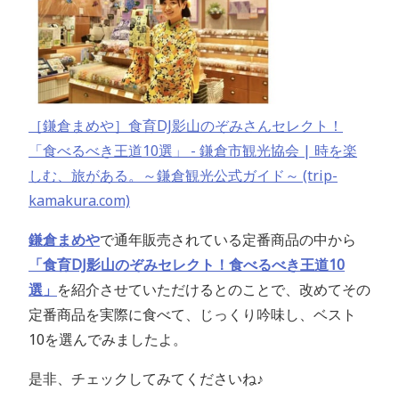
［鎌倉まめや］食育DJ影山のぞみさんセレクト！
「食べるべき王道10選」 - 鎌倉市観光協会 | 時を楽
しむ、旅がある。～鎌倉観光公式ガイド～ (trip-
kamakura.com)
鎌倉まめや
で通年販売されている定番商品の中から
「食育DJ影山のぞみセレクト！食べるべき王道10
選」
を紹介させていただけるとのことで、改めてその
定番商品を実際に食べて、じっくり吟味し、ベスト
10を選んでみましたよ。
是非、チェックしてみてくださいね♪