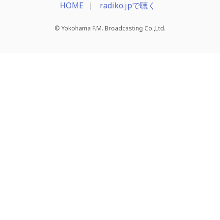
HOME
radiko.jpで聴く
© Yokohama F.M. Broadcasting Co.,Ltd.