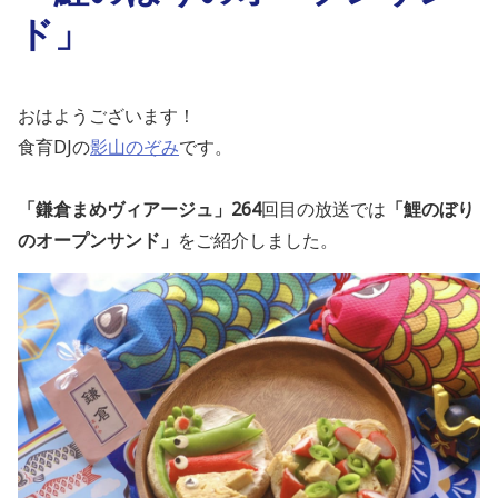
ド」
おはようございます！
食育DJの
影山のぞみ
です。
「鎌倉まめヴィアージュ」264
回目の放送では
「鯉のぼり
のオープンサンド」
を
ご紹介しました。