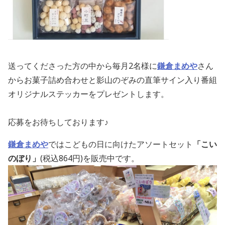
送ってくださった方の中から毎月2名様に
鎌倉まめや
さん
からお菓子詰め合わせと影山のぞみの直筆サイン入り番組
オリジナルステッカーをプレゼントします。
応募をお待ちしております♪
鎌倉まめや
ではこどもの日に向けたアソートセット
「こい
のぼり」
(税込864円)を販売中です。