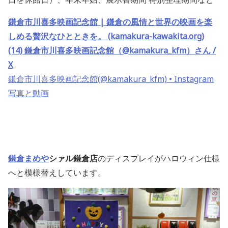
鎌倉市川喜多映画記念館 | 鎌倉の風情と世界の映画を楽
しめる贅沢なひとときを。 (kamakura-kawakita.org)
(14) 鎌倉市川喜多映画記念館（@kamakura_kfm）さん /
X
鎌倉市川喜多映画記念館(@kamakura_kfm) • Instagram
写真と動画
鎌倉まめや
シァル鎌
倉
店
のディスプレイがハロウィン仕様
へと模様替えしています。