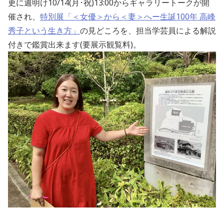
更に週明け10/14(月･祝)13:00からギャラリートークが開
催され、
特別展「＜女優＞から＜妻＞へー生誕100年 高峰
秀子という生き方」
の見どころを、担当学芸員による解説
付きで鑑賞出来ます(要展示観覧料)。