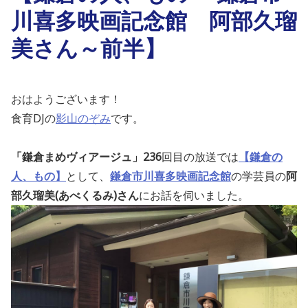
川喜多映画記念館 阿部久瑠
美さん～前半】
おはようございます！
食育DJの
影山のぞみ
です。
「鎌倉まめヴィアージュ」236
回目の放送では
【鎌倉の
人、もの】
として
、
鎌倉市川喜多映画記念館
の学芸員の
阿
部久瑠美(あべくるみ)さん
にお話を伺いました。