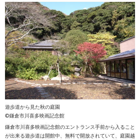
遊歩道から見た秋の庭園
©鎌倉市川喜多映画記念館
鎌倉市川喜多映画記念館のエントランス手前から入ること
が出来る遊歩道は開館中、無料で開放されていて、庭園越