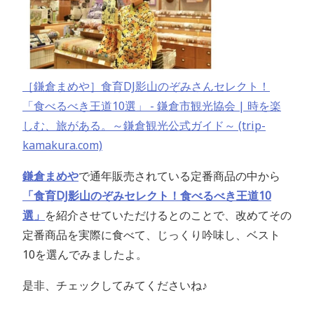
［鎌倉まめや］食育DJ影山のぞみさんセレクト！
「食べるべき王道10選」 - 鎌倉市観光協会 | 時を楽
しむ、旅がある。～鎌倉観光公式ガイド～ (trip-
kamakura.com)
鎌倉まめや
で通年販売されている定番商品の中から
「食育DJ影山のぞみセレクト！食べるべき王道10
選」
を紹介させていただけるとのことで、改めてその
定番商品を実際に食べて、じっくり吟味し、ベスト
10を選んでみましたよ。
是非、チェックしてみてくださいね♪