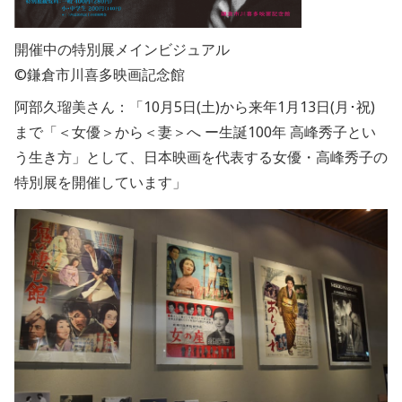
開催中の特別展メインビジュアル
©鎌倉市川喜多映画記念館
阿部久瑠美さん：「
10月5日(土)から来年1月13日(月･祝)
まで
「＜女優＞から＜妻＞へ ー生誕100年 高峰秀子とい
う生き方」として、日本映画を代表する女優・高峰秀子の
特別展を開催しています」