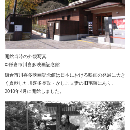
開館当時の外観写真
©鎌倉市川喜多映画記念館
鎌倉市川喜多映画記念館は
日本における映画の発展に大き
く貢献した川喜多長政・かしこ夫妻の
旧宅跡にあり、
2010年4月に開館しました。