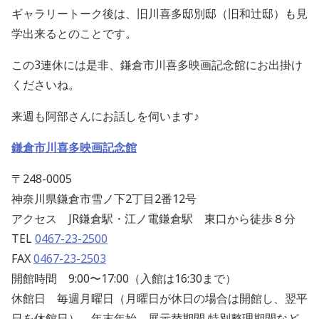
ギャラリートーク後は、旧川喜多邸別邸（旧和辻邸）も見
学出来るとのことです。
この3連休には是非、鎌倉市川喜多映画記念館にお出掛け
くださいね。
来週も阿部さんにお話しを伺います♪
鎌倉市川喜多映画記念館
〒248-0005
神奈川県鎌倉市雪ノ下2丁目2番12号
アクセス JR鎌倉駅・江ノ電鎌倉駅 東口から徒歩８分
TEL
0467-23-2500
FAX
0467-23-2503
開館時間 9:00〜17:00（入館は16:30まで）
休館日 毎週月曜日（月曜日が休日の場合は開館し、翌平
日を休館日）、年末年始、展示替期間 特別整理期間など