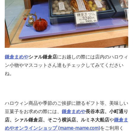
鎌倉まめや
シァル鎌倉店
にお越しの際には店内のハロウィ
ン小物やマスコットさん達もチェックしてみてください
ね。
ハロウィン商品や季節のご挨拶
に贈るギフト等、美味しい
豆菓子をお求めの際には、
鎌倉まめや
長谷本店、小町通り
店、シァル鎌倉店、そごう横浜店、ルミネ大船店
や
鎌倉ま
めやオンラインショップ (mame-mame.com)
をご利用く