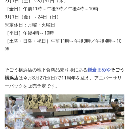
7月1日（土）～8月31日（木）
［全日］午前11時～午後3時／午後4時～10時
9月1日（金）～24日（日）
※定休日：月曜・火曜日
［平日］午後4時～10時
［土曜・日曜・祝日］午前11時～午後3時／午後4時～10
時
そごう横浜店の地下食料品売り場にある
鎌倉まめや
そごう
横浜店
は
今月8月27日(日)で11周年を迎え、アニバーサリ
ーパックを販売予定です。