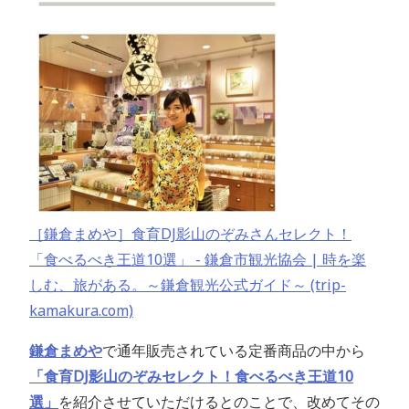
［鎌倉まめや］食育DJ影山のぞみさんセレクト！
「食べるべき王道10選」 - 鎌倉市観光協会 | 時を楽
しむ、旅がある。～鎌倉観光公式ガイド～ (trip-
kamakura.com)
鎌倉まめや
で通年販売されている定番商品の中から
「食育DJ影山のぞみセレクト！食べるべき王道10
選」
を紹介させていただけるとのことで、改めてその