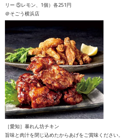
リー ⑤レモン、1個）各251円
＠そごう横浜店
［愛知］暴れん坊チキン
旨味と肉汁を閉じ込めたからあげをご賞味ください。