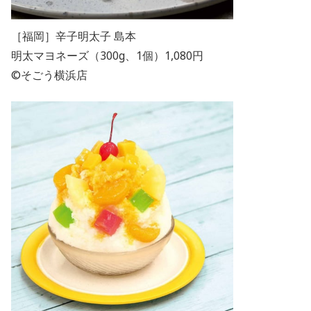
［福岡］辛子明太子 島本
明太マヨネーズ（300g、1個）1,080円
©そごう横浜店