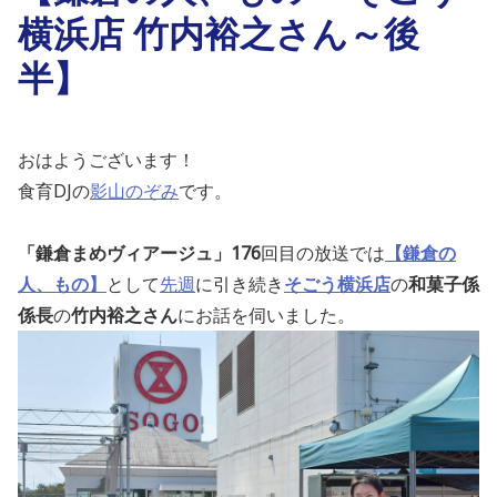
横浜店 竹内裕之さん～後
半】
おはようございます！
食育DJの
影山のぞみ
です。
「鎌倉まめヴィアージュ」176
回目の放送では
【鎌倉の
人、もの】
として
先週
に引き続き
そごう横浜店
の
和菓子係
係長
の
竹内裕之さん
にお話を伺い
ました
。