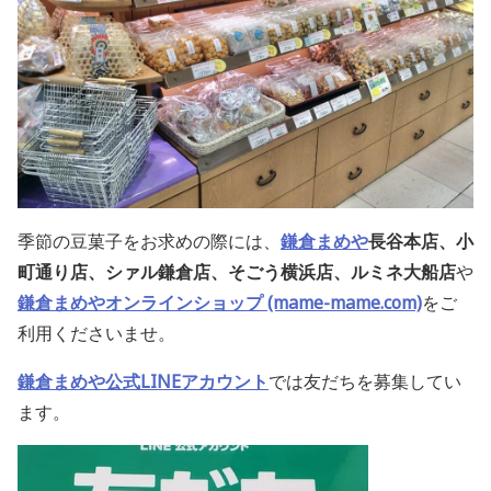
季節の豆菓子をお求めの際には、
鎌倉まめや
長谷本店、小
町通り店、シァル鎌倉店、そごう横浜店、ルミネ大船店
や
鎌倉まめやオンラインショップ (mame-mame.com)
をご
利用くださいませ。
鎌倉まめや公式LINEアカウント
では友だちを募集してい
ます。