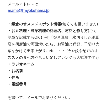
メールアドレスは
mame@fmyokohama.jp
・鎌倉のオススメスポット情報
(無くても構いません)
・お豆料理・野菜料理の料理名、材料と作り方
(ごく
簡単な記載でもOK！ 例)「焼き豆腐」水切りした絹豆
腐を胡麻油で両面焼いたら、お醤油と鰹節、千切り大
葉をかけて出来上がり♪ etc・・・ 冷や奴や納豆のオ
ススメの食べ方やちょい足しアレンジも大歓迎です♪)
・ラジオネーム
・お名前
・住所
・電話番号
を書いて、メールでお送りください。