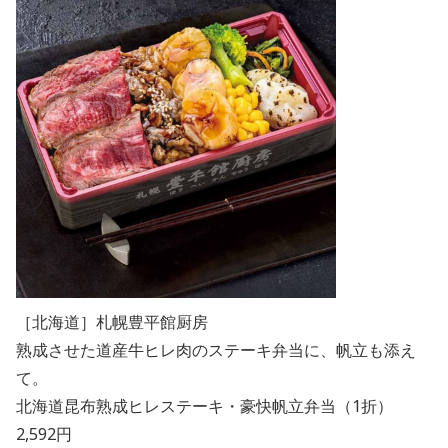
［北海道］札幌豊平館厨房
熟成させた道産牛ヒレ肉のステーキ弁当に、帆立も添え
て。
北海道昆布熟成ヒレステーキ・豪快帆立弁当（1折）
2,592円