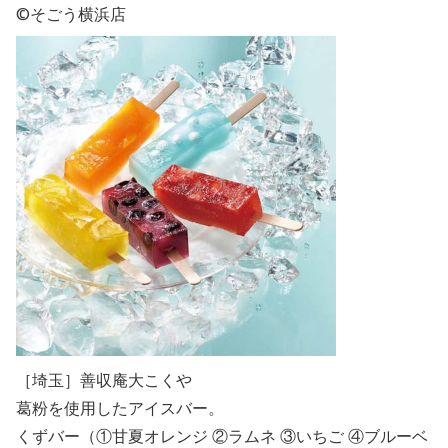
©そごう横浜店
［埼玉］善収庵大こくや
葛粉を使用したアイスバー。
くずバー（①甘夏オレンジ ②ラムネ ③いちご ④ブルーベ