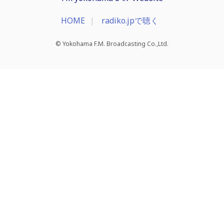
HOME
radiko.jpで聴く
© Yokohama F.M. Broadcasting Co.,Ltd.