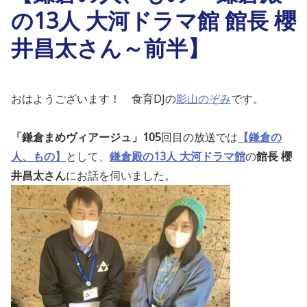
の13人 大河ドラマ館 館長 櫻
井昌太さん～前半】
おはようございます！ 食育DJの
影山のぞみ
です。
「鎌倉まめヴィアージュ」105
回目の放送では
【鎌倉の
人、もの】
として
、
鎌倉殿の13人 大河ドラマ館
の
館長 櫻
井昌太さん
にお話を伺いました
。