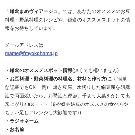
「鎌倉まめヴィアージュ」
では、あなたのオススメのお豆
料理・野菜料理のレシピや、鎌倉のオススメスポットの情
報をお待ちしています。
メールアドレスは
mame@fmyokohama.jp
・鎌倉のオススメスポット情報
(無くても構いません)
・お豆料理・野菜料理の料理名、材料と作り方
(ごく簡単
な記載でもOK！ 例)「焼き豆腐」水切りした絹豆腐を胡麻
油で両面焼いたら、お醤油と鰹節、千切り大葉をかけて出
来上がり♪ etc・・・ 冷や奴や納豆のオススメの食べ方や
ちょい足しアレンジも大歓迎です♪)
・ラジオネーム
・お名前