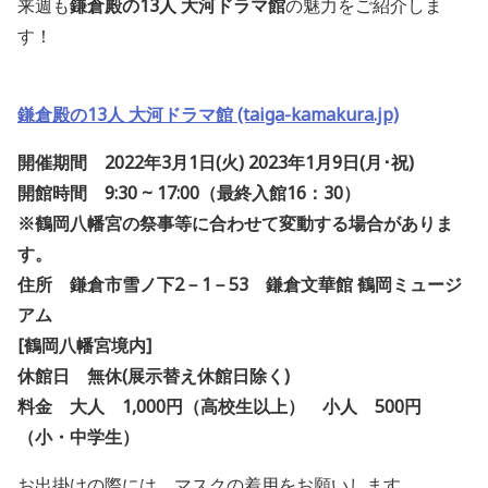
来週も
鎌倉殿の13人 大河ドラマ館
の魅力をご紹介しま
す！
鎌倉殿の13人 大河ドラマ館 (taiga-kamakura.jp)
開催期間 2022年3月1日(火) 2023年1月9日(月･祝)
開館時間 9:30 ~ 17:00（最終入館16：30）
※鶴岡八幡宮の祭事等に合わせて変動する場合がありま
す。
住所 鎌倉市雪ノ下2－1－53 鎌倉文華館 鶴岡ミュージ
アム
[鶴岡八幡宮境内]
休館日 無休(展示替え休館日除く)
料金 大人 1,000円（高校生以上） 小人 500円
（小・中学生）
お出掛けの際には、マスクの着用をお願いします。