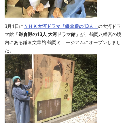
3月1日に
ＮＨＫ大河ドラマ「鎌倉殿の13人」
の大河ドラ
マ館
「鎌倉殿の13人 大河ドラマ館」
が、鶴岡八幡宮の境
内にある鎌倉文華館 鶴岡ミュージアムにオープンしまし
た。