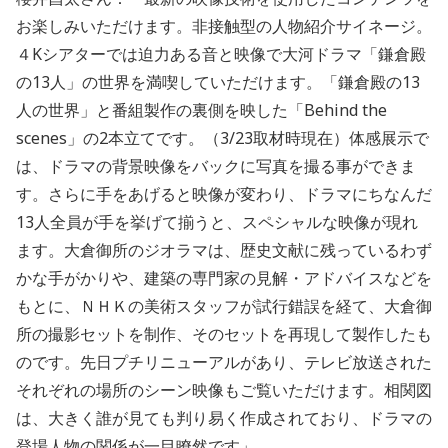
お楽しみいただけます。非接触型の人物紹介サイネージ。
４
K
シアターでは迫力ある音と映像で大河ドラマ「鎌倉殿
の
13
人」の世界を満喫していただけます。「鎌倉殿の
13
人の世界」と番組製作の裏側を映した「
Behind the
scenes
」の
2
本立てです。（
3/23
取材時現在）体感展示で
は、ドラマの背景映像をバックに写真を撮る事ができま
す。さらに手をあげると映像が変わり、ドラマにちなんだ
13
人全員が手を挙げて揃うと、スペシャルな映像が現れ
ます。大倉御所のジオラマは、歴史文献に残っているわず
かな手がかりや、建築の専門家の見解・アドバイスなどを
もとに、ＮＨＫの美術スタッフが試行錯誤を経て、大倉御
所の撮影セットを制作、そのセットを再現して製作したも
のです。先日プチリニューアルがあり、テレビ放送された
それぞれの場所のシーン映像もご覧いただけます。相関図
は、大きく誰が見ても判り易く作成されており、ドラマの
登場人物の関係が一目瞭然です
」