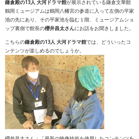
鎌倉殿の13人 大河ドラマ館
が展示されている鎌倉文華館
鶴岡ミュージアムは鶴岡八幡宮の参道に入って左側の平家
池の先にあり、その平家池を臨む１階、ミュージアムショ
ップ裏側で
館長の
櫻井昌太さん
にお話をお聞きしました。
こちらの
鎌倉殿の13人 大河ドラマ館
では、どういったコ
ンテンツが楽しめるのでしょうか。
櫻井昌太さん：「
最新の映像技術を使用したコンテンツを