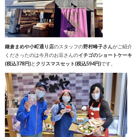
鎌倉まめや小町通り店
のスタッフの
野村峰子さん
がご紹介
くださったのは今月のお豆さんの
イチゴのショートケーキ
(税込378円)
と
クリスマスセット(税込594円)
です。