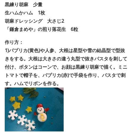
黒練り胡麻 少量
生ハムかハム 1枚
胡麻ドレッシング 大さじ2
「鎌倉まめや」の煎り落花生 6粒
作り方：
1)パプリカ(黄色)や人参、大根は星型や雪の結晶型で型抜
きをする。大根は大きさの違う丸型で抜きパスタを刺して
付け、ボタンはコーンで、お顔は黒練り胡麻で描く。ミニ
トマトで帽子を、パプリカ(赤)で手袋を作り、パスタで刺
す。ハムでリボンを作る。