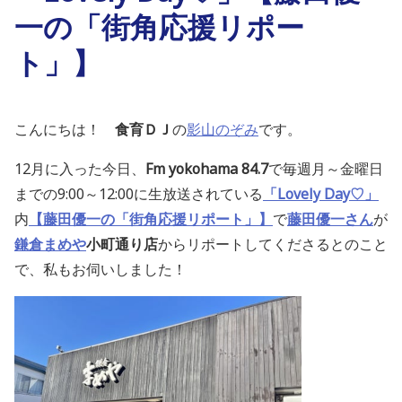
一の「街角応援リポー
ト」】
こんにちは！
食育ＤＪ
の
影山のぞみ
です。
12月に入った今日、
Fm yokohama 84.7
で毎週月～金曜日
までの9:00～12:00に生放送されている
「Lovely Day♡」
内
【藤田優一の「街角応援リポート」】
で
藤田優一さん
が
鎌倉まめや
小町通り店
からリポートしてくださるとのこと
で、私もお伺いしました！