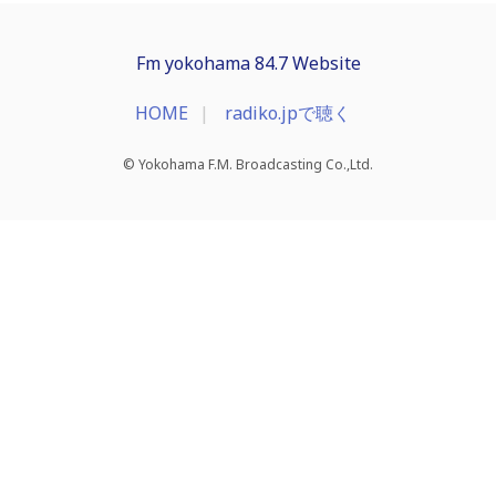
Fm yokohama 84.7 Website
HOME
radiko.jpで聴く
© Yokohama F.M. Broadcasting Co.,Ltd.