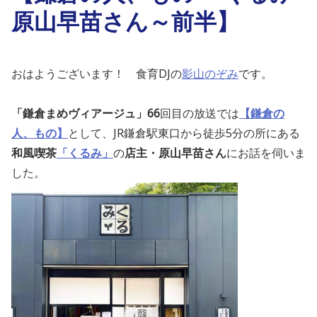
原山早苗さん～前半】
おはようございます！ 食育DJの
影山のぞみ
です。
「鎌倉まめヴィアージュ」66
回目の放送では
【鎌倉の
人、もの】
として、JR鎌倉駅東口から徒歩5分の所にある
和風喫茶
「くるみ」
の
店主・原山早苗さん
にお話を伺いま
した。