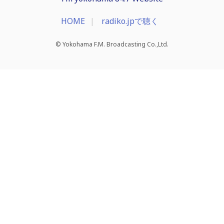
HOME
radiko.jpで聴く
© Yokohama F.M. Broadcasting Co.,Ltd.