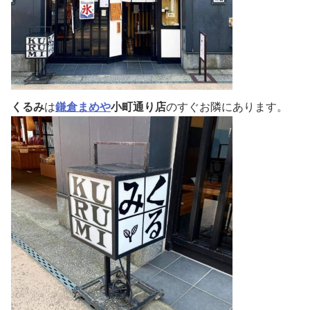
くるみ
は
鎌倉まめや
小町通り店
のすぐお隣にあります。