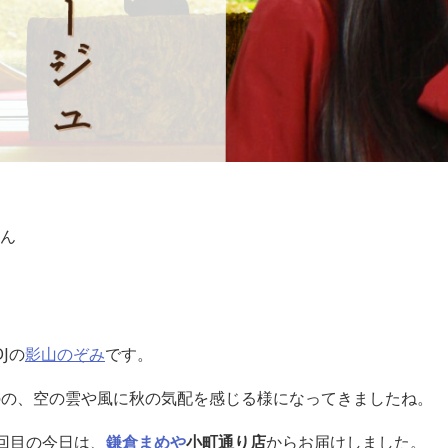
ん
Jの
影山のぞみ
です。
のの、空の雲や風に秋の気配を感じる様になってきましたね。
回目の
今日は、
鎌倉まめや
小町通り店
からお届けしました。