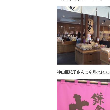
神山亜紀子さん
に今月のおス