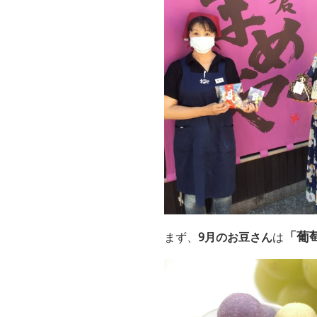
「葡
まず、
9
月のお豆さん
は