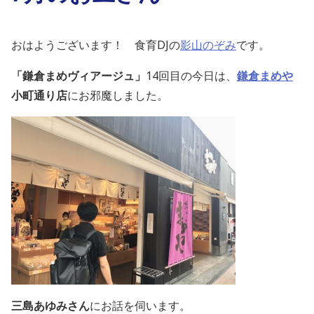
おはようございます！ 食育DJの
影山のぞみ
です。
「鎌倉まめヴィアージュ」
14
回目の
今日は、
鎌倉まめや
小町通り店
にお邪魔しました。
三島あゆみさん
にお話を伺います。