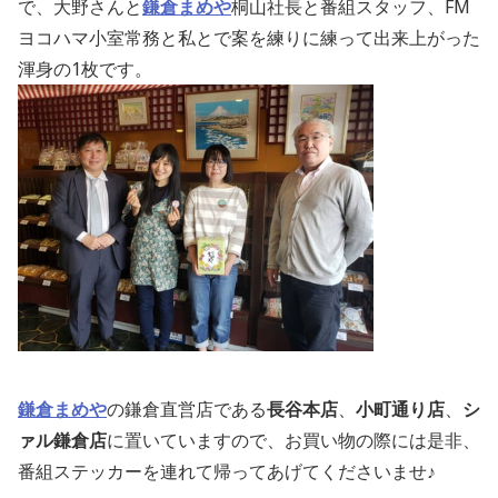
で、大野さんと
鎌倉まめや
桐山社長
と番組スタッフ、FM
ヨコハマ小室常務と私とで案を練りに練って出来上がった
渾身の1枚です。
鎌倉まめや
の鎌倉直営店である
長谷本店
、
小町通り店
、
シ
ァル鎌倉店
に置いていますので、お買い物の際には是非、
番組ステッカーを連れて帰ってあげてくださいませ♪