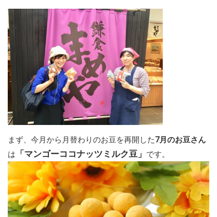
まず、今月
から月替わりのお豆を再開した
7
月のお豆さん
「
マンゴーココナッツミルク豆」
は
です。