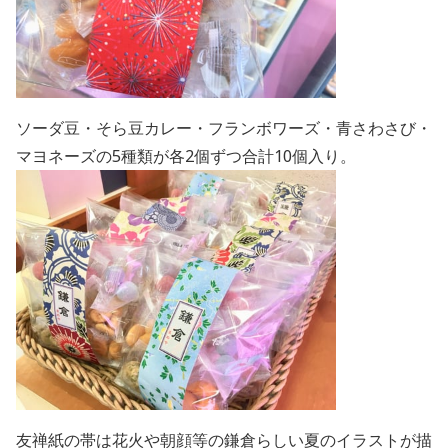
ソーダ豆・そら豆カレー・フランボワーズ・青さわさび・
マヨネーズの5種類が各
2
個ずつ合計
10
個入り。
友禅紙の帯は花火や朝顔等の鎌倉らしい夏のイラストが描