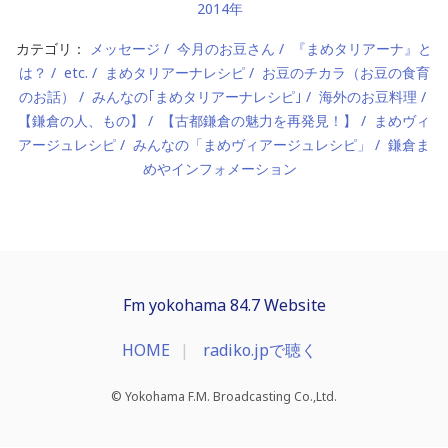
2014年
カテゴリ：
メッセージ
今月のお豆さん
『まめタリアーナ』と
は？
etc.
まめタリアーナレシピ
お豆のチカラ（お豆の食育
のお話）
みんなの｢まめタリアーナレシピ｣
海外のお豆料理
【鎌倉の人、もの】
【古都鎌倉の魅力を再発見！】
まめヴィ
アージュレシピ
みんなの「まめヴィアージュレシピ」
鎌倉ま
めやインフォメーション
Fm yokohama 84.7 Website
HOME
radiko.jpで聴く
© Yokohama F.M. Broadcasting Co.,Ltd.