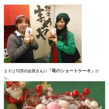
「苺のショートケーキ」
まずは
12月のお豆さん
の
か
ら。