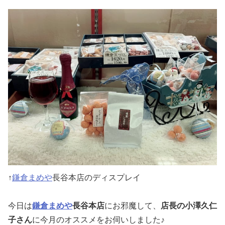
↑
鎌倉まめや
長谷本店のディスプレイ
今日は
鎌倉まめや
長谷本店
にお邪魔して、
店長の小澤久仁
子さん
に今月のオススメをお伺いしました♪