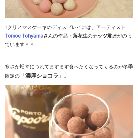
↑クリスマスケーキのディスプレイには、アーティスト
Tomoe Tohyama
さん
の作品・
落花生
の
ナッツ君
達がのっ
ています＾＾
寒さが増すにつれてますます食べたくなってくるのが冬季
「濃厚ショコラ」
限定の
。