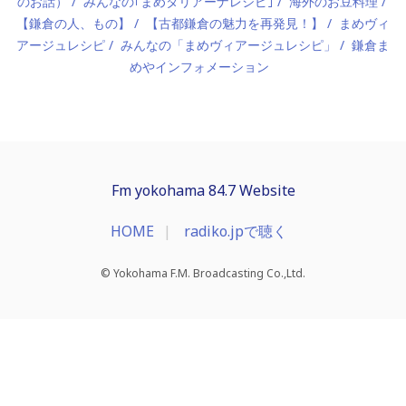
のお話）
みんなの｢まめタリアーナレシピ｣
海外のお豆料理
【鎌倉の人、もの】
【古都鎌倉の魅力を再発見！】
まめヴィ
アージュレシピ
みんなの「まめヴィアージュレシピ」
鎌倉ま
めやインフォメーション
Fm yokohama 84.7 Website
HOME
radiko.jpで聴く
© Yokohama F.M. Broadcasting Co.,Ltd.