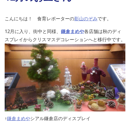
こんにちは！ 食育レポーターの
影山のぞみ
です。
12月に入り、街中と同様、
鎌倉まめや
各店舗は秋のディ
スプレイからクリスマスデコレーションへと移行中です。
↑
鎌倉まめや
シアル鎌倉店のディスプレイ