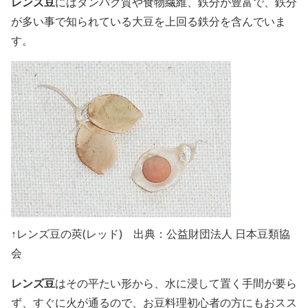
レンズ豆
にはタンパク質や食物繊維、鉄分が豊富で、鉄分
が多い事で知られている大豆を上回る鉄分を含んでいま
す。
↑レンズ豆の莢(レッド) 出典：公益財団法人 日本豆類協
会
レンズ豆
はその平たい形から、水に浸して置く手間が要ら
ず、すぐに火が通るので、お豆料理初心者の方にもおスス