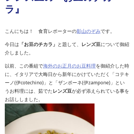
ラ』
こんにちは！ 食育レポーターの
影山のぞみ
です。
今日は
「お豆のチカラ」
と題して、
レンズ豆
について御紹
介しました。
以前、この番組で
海外のお正月のお豆料理
を御紹介した時
に、イタリアで大晦日から新年にかけていただく「コテキ
ーノ(伊cotechino)」と「ザンポーネ(伊zampone)」とい
うお料理には、茹でた
レンズ豆
が必ず添えられている事を
お話ししました。