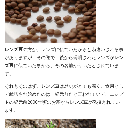
レンズ豆
の方が、レンズに似ていたからと勘違いされる事
がありますが、その逆で、後から発明されたレンズが
レン
ズ豆
に似ていた事から、その名前が付いたとされていま
す。
それもそのはず、
レンズ豆
は歴史がとても深く、食用とし
て栽培され始めたのは、紀元前だと言われていて、エジプ
トの紀元前2000年頃のお墓から
レンズ豆
が発掘されてい
ます。