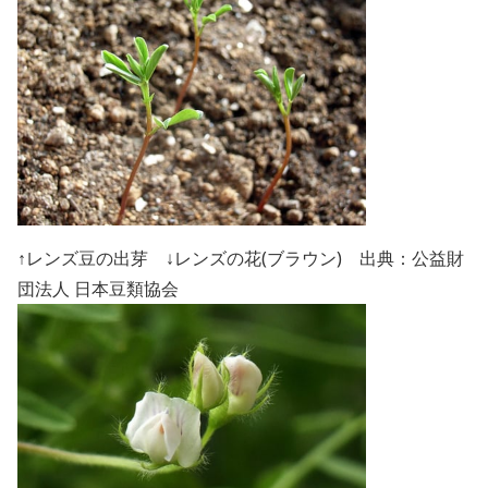
↑レンズ豆の出芽 ↓レンズの花(ブラウン) 出典：公益財
団法人 日本豆類協会