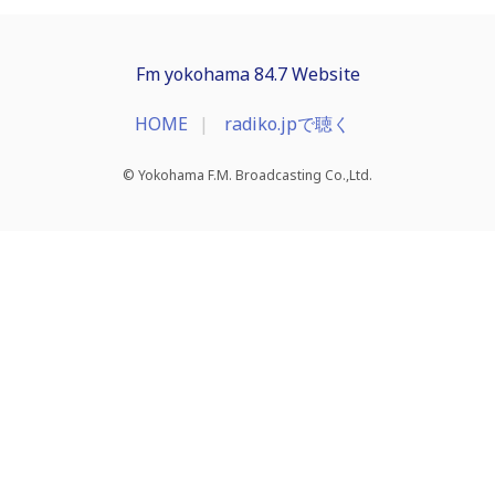
Fm yokohama 84.7 Website
HOME
radiko.jpで聴く
© Yokohama F.M. Broadcasting Co.,Ltd.