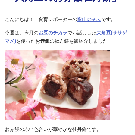
こんにちは！ 食育レポーターの
影山のぞみ
です。
今週は、今月の
お豆のチカラ
でお話しした
大角豆(ササゲ
マメ)
を使った
お赤飯
の
牡丹餅
を御紹介しました。
お赤飯の赤い色合いが華やかな牡丹餅です。