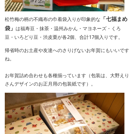
「七福まめ
松竹梅の柄の不織布の巾着袋入りが印象的な
袋」
は福寿豆・抹茶・温州みかん・マヨネーズ・くろ
豆・いろどり豆・渋皮栗が各2個、合計17個入りです。
帰省時のお土産や友達へのさりげないお年賀にもいいです
ね。
お年賀詰め合わせも各種揃っています（包装は、大野えり
さんデザインのお正月用の包装紙です）。