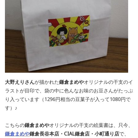
大野えりさん
が描かれた
鎌倉まめや
オリジナルの干支のイ
ラストが目印で、袋の中に色んなお味のお豆さんがたっぷ
り入っています（1296円相当の豆菓子が入って1080円で
す）♪
こちらの
鎌倉まめや
オリジナルの干支の絵葉書は、只今、
鎌倉まめや
鎌倉長谷本店・CIAL鎌倉店・小町通り店
で、