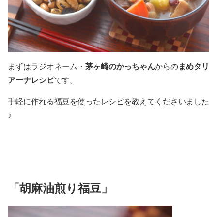
まずはラジオネーム・
茅ヶ崎のかっちゃん
からの
まめタリ
アーナレシピ
です。
手軽に作れる福豆を使ったレシピを教えてくださいました
♪
「胡麻油煎り福豆」