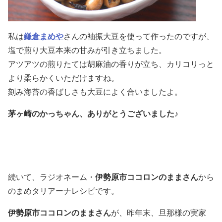
私は
鎌倉まめや
さんの袖振大豆を使って作ったのですが、
塩で煎り大豆本来の甘みが引き立ちました。
アツアツの煎りたては胡麻油の香りが立ち、カリコリっと
より柔らかくいただけますね。
刻み海苔の香ばしさも大豆によく合いましたよ。
茅ヶ崎のかっちゃん、ありがとうございました♪
続いて、ラジオネーム・
伊勢原市ココロンのままさん
から
の
まめ
タリアーナレシピです。
伊勢原市ココロンのままさん
が、昨年末、旦那様の実家