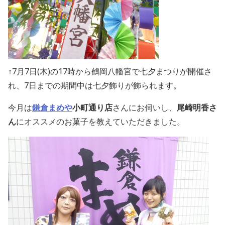
↑7月7日(木)の17時から鶴岡八幡宮で七夕まつりが開催さ
れ、7日までの期間中は七夕飾りが飾られます。
今月は
鎌倉まめや
小町通り店
さんにお伺いし、
尾崎明香さ
ん
にオススメのお菓子を教えていただきました。