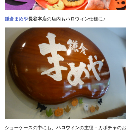
鎌倉まめや
長谷本店
の店内も
ハロウィン
仕様に♪
ショーケースの中にも、
ハロウィン
の主役・
カボチャ
のお