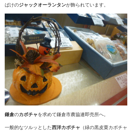
ばけの
ジャックオーランタン
が飾られています。
鎌倉
の
カボチャ
を求めて鎌倉市農協連即売所へ。
一般的なツルッとした
西洋カボチャ
（緑の黒皮栗カボチャ