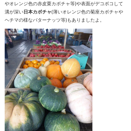
やオレンジ色の赤皮栗カボチャ等)や表面がデコボコして
溝が深い
日本カボチャ
(薄いオレンジ色の菊座カボチャや
ヘチマの様なバターナッツ等)もありましたよ。