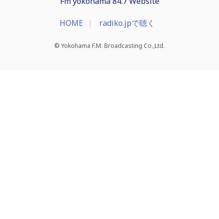
Fm yokohama 84.7 Website
HOME
radiko.jpで聴く
© Yokohama F.M. Broadcasting Co.,Ltd.