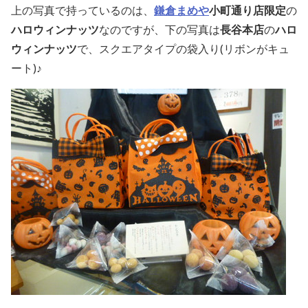
上の写真で持っているのは、
鎌倉まめや
小町通り店限定
の
ハロウィンナッツ
なのですが、下の写真は
長谷本店
の
ハロ
ウィンナッツ
で、スクエアタイプの袋入り(リボンがキュ
ート)♪