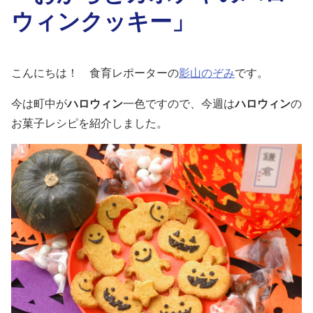
ウィンクッキー」
こんにちは！ 食育レポーターの
影山のぞみ
です。
今は町中が
ハロウィン
一色ですので、今週は
ハロウィン
の
お菓子レシピを紹介しました。