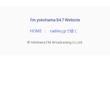
Fm yokohama 84.7 Website
HOME
radiko.jpで聴く
© Yokohama F.M. Broadcasting Co.,Ltd.