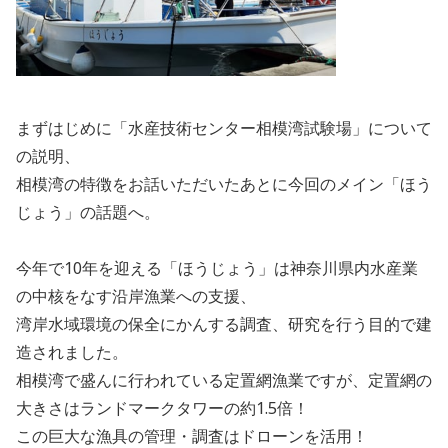
まずはじめに「水産技術センター相模湾試験場」について
の説明、
相模湾の特徴をお話いただいたあとに今回のメイン「ほう
じょう」の話題へ。
今年で10年を迎える「ほうじょう」は神奈川県内水産業
の中核をなす沿岸漁業への支援、
湾岸水域環境の保全にかんする調査、研究を行う目的で建
造されました。
相模湾で盛んに行われている定置網漁業ですが、定置網の
大きさはランドマークタワーの約1.5倍！
この巨大な漁具の管理・調査はドローンを活用！