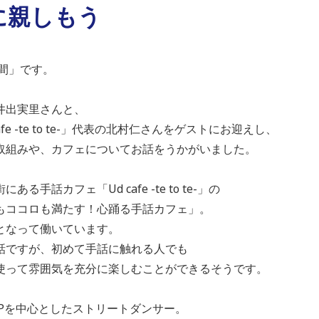
に親しもう
週間」です。
井出実里さんと、
e -te to te-」代表の北村仁さんをゲストにお迎えし、
取組みや、カフェについてお話をうかがいました。
手話カフェ「Ud cafe -te to te-」の
もココロも満たす！心踊る手話カフェ」。
となって働いています。
話ですが、初めて手話に触れる人でも
使って雰囲気を充分に楽しむことができるそうです。
OPを中心としたストリートダンサー。