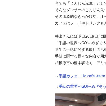
今でも「じんじん先生」とし
そんなダンサーのじんじん先
その印象的なきっかけや、オ
カフェはフードやドリンクも
井出さんには明日26日(日)
「手話の世界へGO!～めざ
学生の手話に関する取組の活
手話に関する様々な内容が用
相模原市の橋本駅近く「アリオ橋
→
手話カフェ Ud cafe -te to 
→
手話の世界へGO!～めざそ