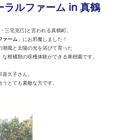
ラルファーム in 真鶴
家・三宅克己)と言われる真鶴町。
ファーム
」にお邪魔しました！
の潮風と太陽の光を浴びて育った
」な柑橘類の収穫体験ができる果樹園です。
宗喜久子さん。
合うとても素敵な方です。