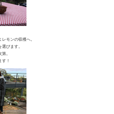
よレモンの収穫へ。
を選びます。
次第。
ます！