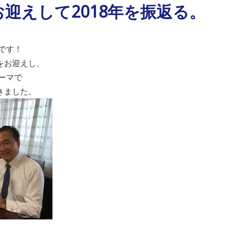
迎えして2018年を振返る。
送です！
をお迎えし、
ーマで
きました。