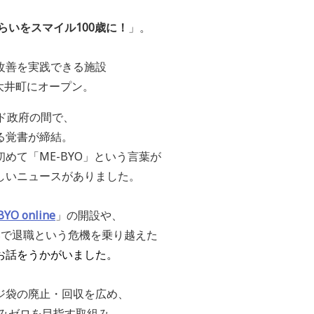
らいをスマイル100歳に！
」。
改善を実践できる施設
大井町にオープン。
ド政府の間で、
る覚書が締結。
めて「ME-BYO」という言葉が
しいニュースがありました。
BYO online
」の開設や、
いで退職という危機を乗り越えた
お話をうかがいました。
ジ袋の廃止・回収を広め、
ごみゼロを目指す取組み