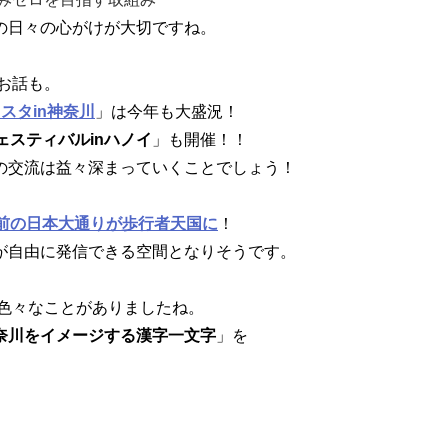
の日々の心がけが大切ですね。
のお話も。
スタin神奈川
」は今年も大盛況！
ェスティバルinハノイ
」も開催！！
の交流は益々深まっていくことでしょう！
前の日本大通りが歩行者天国に
！
が自由に発信できる空間となりそうです。
も色々なことがありましたね。
奈川をイメージする漢字一文字
」を