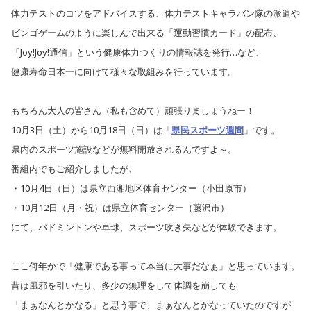
体力テストのコツをアドバイスする、体力テストキャラバン隊の派遣や
ビンゴゲームのように楽しんで出来る「運動習慣カード」の配布、
「Joy!Joy!通信」という健康体力つくりの情報誌を発行…など、
健康寿命日本一に向けて様々な取組みを行っています。
もちろん大人の皆さん（私も含めて）頑張りましょうねー！
10月3日（土）から10月18日（日）は「
県民スポーツ週間
」です。
県内のスポーツ施設などが無料開放されるんですよ～。
番組内でもご紹介しましたが、
・10月4日（日）は県立西湘地区体育センター（小田原市）
・10月12日（月・祝）は県立体育センター（藤沢市）
にて、バドミントンや卓球、スポーツ吹き矢などが体験できます。
ここ何年かで「健康である事って本当に大事だなぁ」と思っています。
昔は風邪を引いたり、多少の無理をして体調を崩しても
「まぁなんとかなる」と思う事で、まぁなんとかなっていたのですが