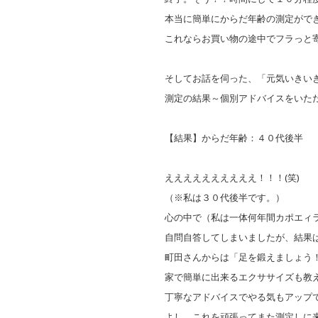
本当に簡単にからだ年齢の測定がで
これならお買い物の途中でフラっと
そしてお話を伺った、「元気いきい
測定の結果～個別アドバイスをいた
【結果】からだ年齢：４０代後半
ええええええええええ！！！(笑)
（※私は３０代後半です。）
心の中で（私は一体何年間カポエィ
自問自答してしまいましたが、結果
町田さんからは「足を鍛えましょう
家で簡単に出来るエクササイズも教
丁寧なアドバイスでやる気もアップ
よし、これを頑張ってまた測定しに