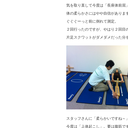
気を取り直して今度は「長座体前屈
体の柔らかさにはやや自信がありま
ぐぐぐーっと前に倒れて測定。
２回行ったのですが、やはり２回目
片足スクワットがダメダメだった分
スタッフさんに「柔らかいですね～
今度は「上体起こし」。要は腹筋で