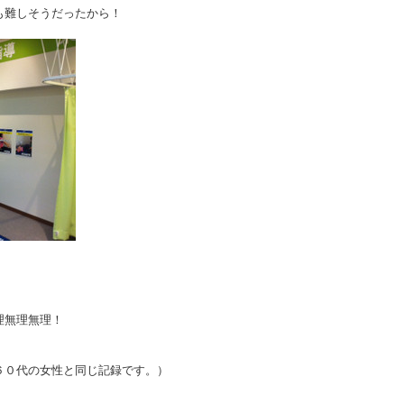
も難しそうだったから！
。
理無理無理！
。
６０代の女性と同じ記録です。）