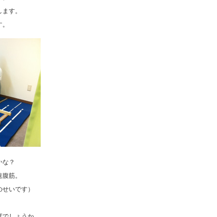
します。
す。
かな？
速腹筋。
のせいです）
度でしょうか。