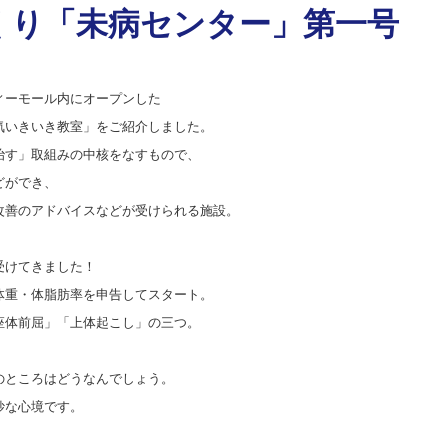
くり「未病センター」第一号
ィーモール内にオープンした
気いきいき教室」をご紹介しました。
治す」取組みの中核をなすもので、
どができ、
改善のアドバイスなどが受けられる施設。
受けてきました！
体重・体脂肪率を申告してスタート。
座体前屈」「上体起こし」の三つ。
のところはどうなんでしょう。
妙な心境です。