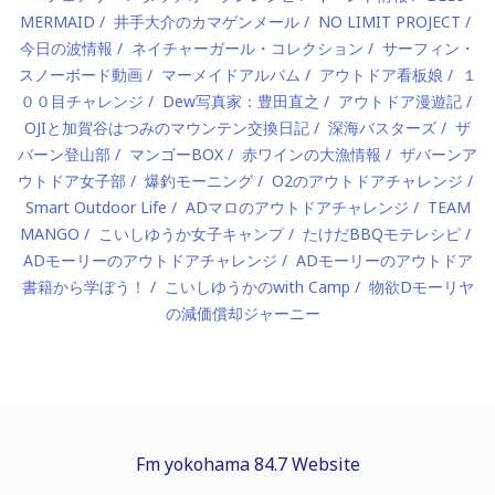
MERMAID
井手大介のカマゲンメール
NO LIMIT PROJECT
今日の波情報
ネイチャーガール・コレクション
サーフィン・
スノーボード動画
マーメイドアルバム
アウトドア看板娘
１
００目チャレンジ
Dew写真家：豊田直之
アウトドア漫遊記
OJIと加賀谷はつみのマウンテン交換日記
深海バスターズ
ザ
バーン登山部
マンゴーBOX
赤ワインの大漁情報
ザバーンア
ウトドア女子部
爆釣モーニング
O2のアウトドアチャレンジ
Smart Outdoor Life
ADマロのアウトドアチャレンジ
TEAM
MANGO
こいしゆうか女子キャンプ
たけだBBQモテレシピ
ADモーリーのアウトドアチャレンジ
ADモーリーのアウトドア
書籍から学ぼう！
こいしゆうかのwith Camp
物欲Dモーリヤ
の減価償却ジャーニー
Fm yokohama 84.7 Website