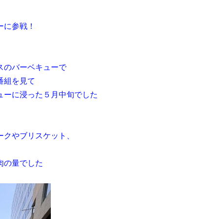
ーに参戦！
スのバーベキューで
番組を見て
ューに浸った５月中旬でした
ークやブリスケット、
肉の量でした