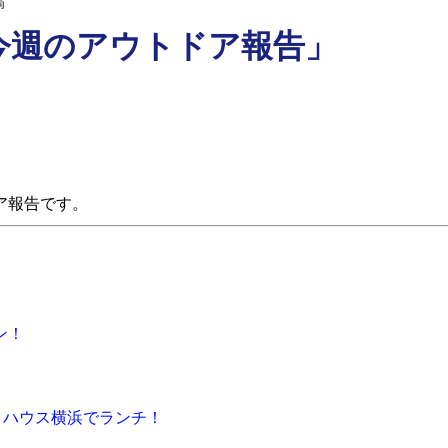
稿
今週のアウトドア報告」
ア報告です。
ン！
クハウス横浜でランチ！