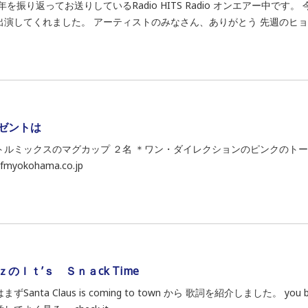
3年を振り返ってお送りしているRadio HITS Radio オンエアー中で
出演してくれました。 アーティストのみなさん、ありがとう 先週のヒョン
ゼントは
トルミックスのマグカップ ２名 ＊ワン・ダイレクションのピンクのトー
fmyokohama.co.jp
ｚのＩｔ’ｓ Ｓｎａck Time
ずSanta Claus is coming to town から 歌詞を紹介しました。 you bett