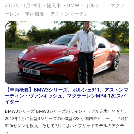
2012年11月19日
・
輸入車
・
BMW
・
ポルシェ
・
マクラ
ーレン
・
車両概要
・
アストンマーチン
【車両概要】BMW3シリーズ、ポルシェ911、アストンマ
ーティン・ヴァンキッシュ、マクラーレンMP4-12Cスパ
イダー
BMW3シリーズ BMW3シリーズのラインアップが充実してきた。
2012年1月に新型3シリーズのF30型328iが国内デビューし、4月に
320iセダンを投入。そして7月にはハイブリッドモデルのアクテ
ィ...