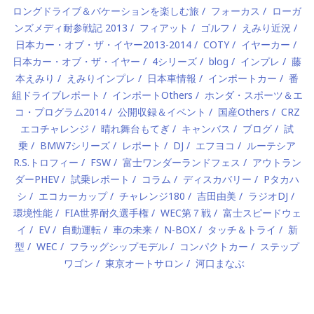
ロングドライブ＆バケーションを楽しむ旅
フォーカス
ローガ
ンズメディ耐参戦記 2013
フィアット
ゴルフ
えみり近況
日本カー・オブ・ザ・イヤー2013-2014
COTY
イヤーカー
日本カー・オブ・ザ・イヤー
4シリーズ
blog
インプレ
藤
本えみり
えみりインプレ
日本車情報
インポートカー
番
組ドライブレポート
インポートOthers
ホンダ・スポーツ＆エ
コ・プログラム2014
公開収録＆イベント
国産Others
CRZ
エコチャレンジ
晴れ舞台もてぎ
キャンバス
ブログ
試
乗
BMW7シリーズ
レポート
DJ
エフヨコ
ルーテシア
R.S.トロフィー
FSW
富士ワンダーランドフェス
アウトラン
ダーPHEV
試乗レポート
コラム
ディスカバリー
Pタカハ
シ
エコカーカップ
チャレンジ180
吉田由美
ラジオDJ
環境性能
FIA世界耐久選手権
WEC第７戦
富士スピードウェ
イ
EV
自動運転
車の未来
N-BOX
タッチ＆トライ
新
型
WEC
フラッグシップモデル
コンパクトカー
ステップ
ワゴン
東京オートサロン
河口まなぶ