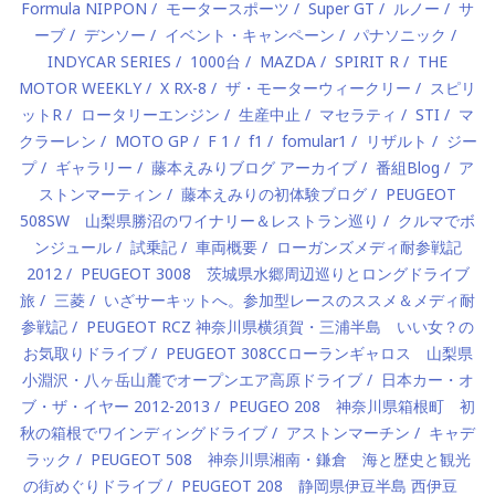
Formula NIPPON
モータースポーツ
Super GT
ルノー
サ
ーブ
デンソー
イベント・キャンペーン
パナソニック
INDYCAR SERIES
1000台
MAZDA
SPIRIT R
THE
MOTOR WEEKLY
X RX-8
ザ・モーターウィークリー
スピリ
ットR
ロータリーエンジン
生産中止
マセラティ
STI
マ
クラーレン
MOTO GP
F 1
f1
fomular1
リザルト
ジー
プ
ギャラリー
藤本えみりブログ アーカイブ
番組Blog
ア
ストンマーティン
藤本えみりの初体験ブログ
PEUGEOT
508SW 山梨県勝沼のワイナリー＆レストラン巡り
クルマでボ
ンジュール
試乗記
車両概要
ローガンズメディ耐参戦記
2012
PEUGEOT 3008 茨城県水郷周辺巡りとロングドライブ
旅
三菱
いざサーキットへ。参加型レースのススメ＆メディ耐
参戦記
PEUGEOT RCZ 神奈川県横須賀・三浦半島 いい女？の
お気取りドライブ
PEUGEOT 308CCローランギャロス 山梨県
小淵沢・八ヶ岳山麓でオープンエア高原ドライブ
日本カー・オ
ブ・ザ・イヤー 2012-2013
PEUGEO 208 神奈川県箱根町 初
秋の箱根でワインディングドライブ
アストンマーチン
キャデ
ラック
PEUGEOT 508 神奈川県湘南・鎌倉 海と歴史と観光
の街めぐりドライブ
PEUGEOT 208 静岡県伊豆半島 西伊豆