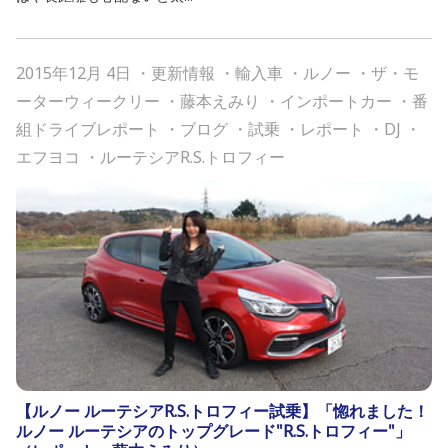
2015年12月 4日
・
更新情報
・
輸入車
・
ルノー
・
ザ・モ
ーターウィークリー
・
藤本えみり
・
インポートカー
・
番
組ドライブレポート
・
ブログ
・
試乗
・
レポート
・
DJ
・
エフヨコ
・
ルーテシアR.S.トロフィー
【ルノー ルーテシアR.S.トロフィー試乗】「惚れました！
ルノー ルーテシアのトップグレード"R.S.トロフィー"」