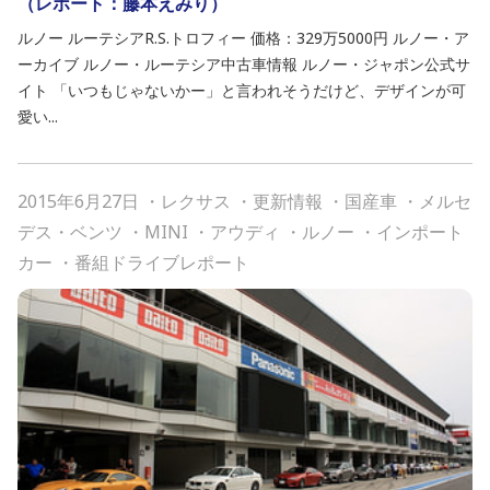
（レポート：藤本えみり）
ルノー ルーテシアR.S.トロフィー 価格：329万5000円 ルノー・ア
ーカイブ ルノー・ルーテシア中古車情報 ルノー・ジャポン公式サ
イト 「いつもじゃないかー」と言われそうだけど、デザインが可
愛い...
2015年6月27日
・
レクサス
・
更新情報
・
国産車
・
メルセ
デス・ベンツ
・
MINI
・
アウディ
・
ルノー
・
インポート
カー
・
番組ドライブレポート