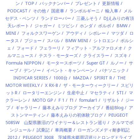
ン
TOP
バックナンバー
プレゼント
更新情報
PODCAST
その他
国産車
ランボルギーニ
輸入車
メル
セデス・ベンツ
ランドローバー
三菱ふそう
DJえみりの有頂
天レポート
ジャガー
ミツビシ
ホンダ
ボルボ
BMW
MINI
フォルクスワーゲン
アウディ
シボレー
マツダ
ロ
ータス
プジョー
スバル
BMW MINI
シトロエン
ポルシ
ェ
フォード
フェラーリ
フィアット・アルファロメオ
ク
ルマニュース
テスラ・モーターズ
クライスラー
スズキ
Formula NIPPON
モータースポーツ
Super GT
ルノー
サ
ーブ
デンソー
イベント・キャンペーン
パナソニック
INDYCAR SERIES
1000台
MAZDA
SPIRIT R
THE
MOTOR WEEKLY
X RX-8
ザ・モーターウィークリー
スピリ
ットR
ロータリーエンジン
生産中止
マセラティ
STI
マ
クラーレン
MOTO GP
F 1
f1
fomular1
リザルト
ジー
プ
ギャラリー
藤本えみりブログ アーカイブ
番組Blog
ア
ストンマーティン
藤本えみりの初体験ブログ
PEUGEOT
508SW 山梨県勝沼のワイナリー＆レストラン巡り
クルマでボ
ンジュール
試乗記
車両概要
ローガンズメディ耐参戦記
2012
PEUGEOT 3008 茨城県水郷周辺巡りとロングドライブ