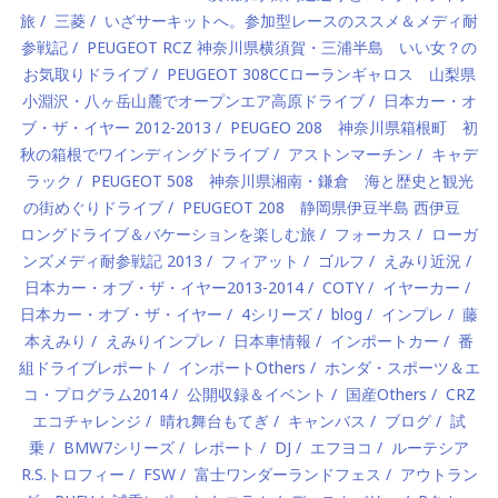
旅
三菱
いざサーキットへ。参加型レースのススメ＆メディ耐
参戦記
PEUGEOT RCZ 神奈川県横須賀・三浦半島 いい女？の
お気取りドライブ
PEUGEOT 308CCローランギャロス 山梨県
小淵沢・八ヶ岳山麓でオープンエア高原ドライブ
日本カー・オ
ブ・ザ・イヤー 2012-2013
PEUGEO 208 神奈川県箱根町 初
秋の箱根でワインディングドライブ
アストンマーチン
キャデ
ラック
PEUGEOT 508 神奈川県湘南・鎌倉 海と歴史と観光
の街めぐりドライブ
PEUGEOT 208 静岡県伊豆半島 西伊豆
ロングドライブ＆バケーションを楽しむ旅
フォーカス
ローガ
ンズメディ耐参戦記 2013
フィアット
ゴルフ
えみり近況
日本カー・オブ・ザ・イヤー2013-2014
COTY
イヤーカー
日本カー・オブ・ザ・イヤー
4シリーズ
blog
インプレ
藤
本えみり
えみりインプレ
日本車情報
インポートカー
番
組ドライブレポート
インポートOthers
ホンダ・スポーツ＆エ
コ・プログラム2014
公開収録＆イベント
国産Others
CRZ
エコチャレンジ
晴れ舞台もてぎ
キャンバス
ブログ
試
乗
BMW7シリーズ
レポート
DJ
エフヨコ
ルーテシア
R.S.トロフィー
FSW
富士ワンダーランドフェス
アウトラン