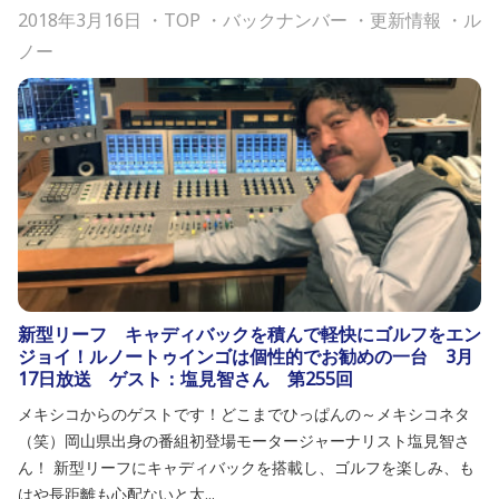
2018年3月16日
・
TOP
・
バックナンバー
・
更新情報
・
ル
ノー
新型リーフ キャディバックを積んで軽快にゴルフをエン
ジョイ！ルノートゥインゴは個性的でお勧めの一台 3月
17日放送 ゲスト：塩見智さん 第255回
メキシコからのゲストです！どこまでひっぱんの～メキシコネタ
（笑）岡山県出身の番組初登場モータージャーナリスト塩見智さ
ん！ 新型リーフにキャディバックを搭載し、ゴルフを楽しみ、も
はや長距離も心配ないと太...