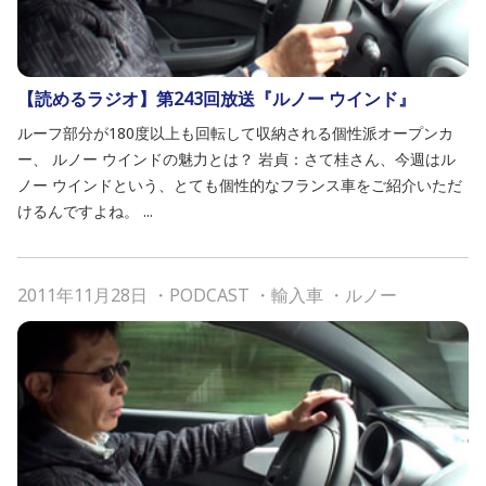
【読めるラジオ】第243回放送『ルノー ウインド』
ルーフ部分が180度以上も回転して収納される個性派オープンカ
ー、 ルノー ウインドの魅力とは？ 岩貞：さて桂さん、今週はル
ノー ウインドという、とても個性的なフランス車をご紹介いただ
けるんですよね。 ...
2011年11月28日
・
PODCAST
・
輸入車
・
ルノー