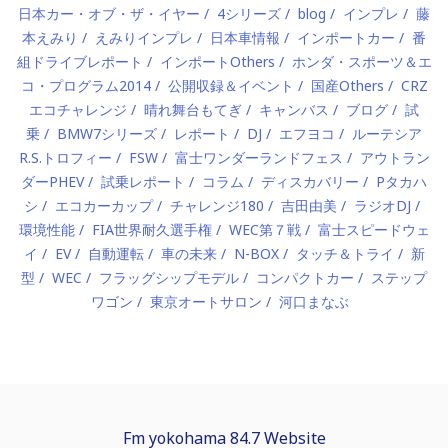
日本カー・オブ・ザ・イヤー
4シリーズ
blog
インプレ
藤
本えみり
えみりインプレ
日本車情報
インポートカー
番
組ドライブレポート
インポートOthers
ホンダ・スポーツ＆エ
コ・プログラム2014
公開収録＆イベント
国産Others
CRZ
エコチャレンジ
晴れ舞台もてぎ
キャンバス
ブログ
試
乗
BMW7シリーズ
レポート
DJ
エフヨコ
ルーテシア
R.S.トロフィー
FSW
富士ワンダーランドフェス
アウトラン
ダーPHEV
試乗レポート
コラム
ディスカバリー
Pタカハ
シ
エコカーカップ
チャレンジ180
吉田由美
ラジオDJ
環境性能
FIA世界耐久選手権
WEC第７戦
富士スピードウェ
イ
EV
自動運転
車の未来
N-BOX
タッチ＆トライ
新
型
WEC
フラッグシップモデル
コンパクトカー
ステップ
ワゴン
東京オートサロン
河口まなぶ
Fm yokohama 84.7 Website