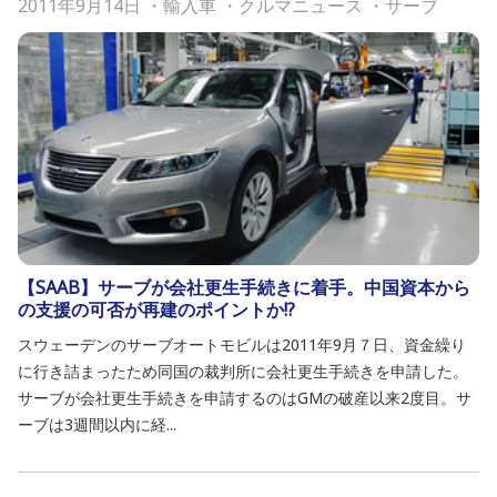
2011年9月14日
・
輸入車
・
クルマニュース
・
サーブ
【SAAB】サーブが会社更生手続きに着手。中国資本から
の支援の可否が再建のポイントか!?
スウェーデンのサーブオートモビルは2011年9月７日、資金繰り
に行き詰まったため同国の裁判所に会社更生手続きを申請した。
サーブが会社更生手続きを申請するのはGMの破産以来2度目。サ
ーブは3週間以内に経...