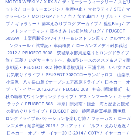
MOTOR WEEKLY
X RX-8
ザ・モーターウィークリー
スピリ
ットR
ロータリーエンジン
生産中止
マセラティ
STI
マ
クラーレン
MOTO GP
F 1
f1
fomular1
リザルト
ジー
プ
ギャラリー
藤本えみりブログ アーカイブ
番組Blog
ア
ストンマーティン
藤本えみりの初体験ブログ
PEUGEOT
508SW 山梨県勝沼のワイナリー＆レストラン巡り
クルマでボ
ンジュール
試乗記
車両概要
ローガンズメディ耐参戦記
2012
PEUGEOT 3008 茨城県水郷周辺巡りとロングドライブ
旅
三菱
いざサーキットへ。参加型レースのススメ＆メディ耐
参戦記
PEUGEOT RCZ 神奈川県横須賀・三浦半島 いい女？の
お気取りドライブ
PEUGEOT 308CCローランギャロス 山梨県
小淵沢・八ヶ岳山麓でオープンエア高原ドライブ
日本カー・オ
ブ・ザ・イヤー 2012-2013
PEUGEO 208 神奈川県箱根町 初
秋の箱根でワインディングドライブ
アストンマーチン
キャデ
ラック
PEUGEOT 508 神奈川県湘南・鎌倉 海と歴史と観光
の街めぐりドライブ
PEUGEOT 208 静岡県伊豆半島 西伊豆
ロングドライブ＆バケーションを楽しむ旅
フォーカス
ローガ
ンズメディ耐参戦記 2013
フィアット
ゴルフ
えみり近況
日本カー・オブ・ザ・イヤー2013-2014
COTY
イヤーカー