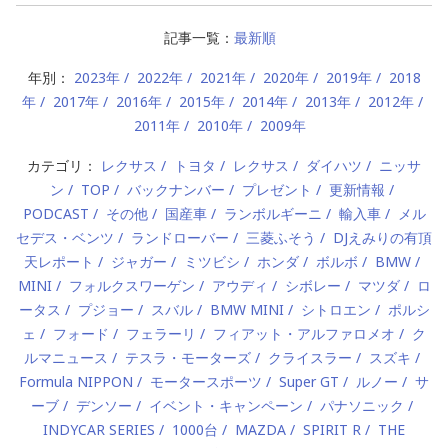
記事一覧：
最新順
年別：
2023年
2022年
2021年
2020年
2019年
2018
年
2017年
2016年
2015年
2014年
2013年
2012年
2011年
2010年
2009年
カテゴリ：
レクサス
トヨタ
レクサス
ダイハツ
ニッサ
ン
TOP
バックナンバー
プレゼント
更新情報
PODCAST
その他
国産車
ランボルギーニ
輸入車
メル
セデス・ベンツ
ランドローバー
三菱ふそう
DJえみりの有頂
天レポート
ジャガー
ミツビシ
ホンダ
ボルボ
BMW
MINI
フォルクスワーゲン
アウディ
シボレー
マツダ
ロ
ータス
プジョー
スバル
BMW MINI
シトロエン
ポルシ
ェ
フォード
フェラーリ
フィアット・アルファロメオ
ク
ルマニュース
テスラ・モーターズ
クライスラー
スズキ
Formula NIPPON
モータースポーツ
Super GT
ルノー
サ
ーブ
デンソー
イベント・キャンペーン
パナソニック
INDYCAR SERIES
1000台
MAZDA
SPIRIT R
THE