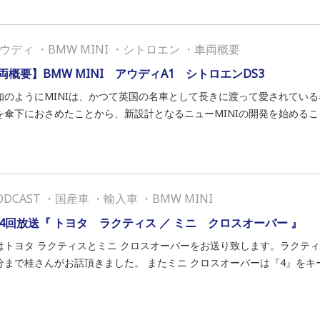
ウディ
・
BMW MINI
・
シトロエン
・
車両概要
両概要】BMW MINI アウディA1 シトロエンDS3
知のようにMINIは、かつて英国の名車として長きに渡って愛されている名
を傘下におさめたことから、新設計となるニューMINIの開発を始める
ODCAST
・
国産車
・
輸入車
・
BMW MINI
04回放送『 トヨタ ラクティス ／ ミニ クロスオーバー 』
はトヨタ ラクティスとミニ クロスオーバーをお送り致します。ラクテ
分まで桂さんがお話頂きました。 またミニ クロスオーバーは『4』をキー