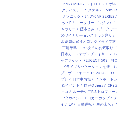
BMW MINI
シトロエン
ポル
クライスラー
スズキ
Formul
ナソニック
INDYCAR SERIES
ットR
ロータリーエンジン
生
ャラリー
藤本えみりブログ ア
のワイナリー＆レストラン巡り
水郷周辺巡りとロングドライブ旅
三浦半島 いい女？のお気取りド
日本カー・オブ・ザ・イヤー 2012-
ャデラック
PEUGEOT 50
ドライブ＆バケーションを楽し
ブ・ザ・イヤー2013-2014
COT
プレ
日本車情報
インポート
＆イベント
国産Others
CR
ヨコ
ルーテシアR.S.トロフィー
Pタカハシ
エコカーカップ
チ
イ
EV
自動運転
車の未来