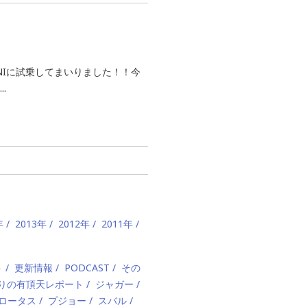
NIに試乗してまいりました！！今
.
年
2013年
2012年
2011年
ト
更新情報
PODCAST
その
みりの有頂天レポート
ジャガー
ロータス
プジョー
スバル