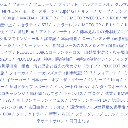
シェ
フォード
フェラーリ
フィアット・アルファロメオ
クルマ
a NIPPON
モータースポーツ
Super GT
ルノー
サーブ
デンソ
1000台
MAZDA
SPIRIT R
THE MOTOR WEEKLY
X RX-8
ザ
産中止
マセラティ
STI
マクラーレン
MOTO GP
F 1
f1
f
ーカイブ
番組Blog
アストンマーティン
藤本えみりの初体験ブログ
クルマでボンジュール
試乗記
車両概要
ローガンズメディ耐参戦記 
三菱
いざサーキットへ。参加型レースのススメ＆メディ耐参戦記
ライブ
PEUGEOT 308CCローランギャロス 山梨県小淵沢・八ヶ
2013
PEUGEO 208 神奈川県箱根町 初秋の箱根でワインディン
8 神奈川県湘南・鎌倉 海と歴史と観光の街めぐりドライブ
PEUGEOT
む旅
フォーカス
ローガンズメディ耐参戦記 2013
フィアット
ゴ
Y
イヤーカー
日本カー・オブ・ザ・イヤー
4シリーズ
blog
イ
カー
番組ドライブレポート
インポートOthers
ホンダ・スポーツ＆
Zエコチャレンジ
晴れ舞台もてぎ
キャンバス
ブログ
試乗
BM
FSW
富士ワンダーランドフェス
アウトランダーPHEV
試乗レポ
ャレンジ180
吉田由美
ラジオDJ
環境性能
FIA世界耐久選手権
N-BOX
タッチ＆トライ
新型
WEC
フラッグシップモデル
コン
京オートサロン
河口まなぶ