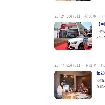
2012年8月16日
・
輸入車
・
ア
【車
ご存
バー
2011年2月19日
・
トヨタ
・
P
第2
今回
な部