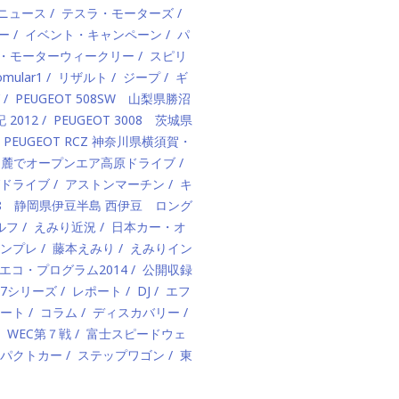
ニュース
テスラ・モーターズ
ー
イベント・キャンペーン
パ
・モーターウィークリー
スピリ
omular1
リザルト
ジープ
ギ
PEUGEOT 508SW 山梨県勝沼
2012
PEUGEOT 3008 茨城県
PEUGEOT RCZ 神奈川県横須賀・
岳山麓でオープンエア高原ドライブ
グドライブ
アストンマーチン
キ
 208 静岡県伊豆半島 西伊豆 ロング
ルフ
えみり近況
日本カー・オ
ンプレ
藤本えみり
えみりイン
エコ・プログラム2014
公開収録
W7シリーズ
レポート
DJ
エフ
ート
コラム
ディスカバリー
WEC第７戦
富士スピードウェ
パクトカー
ステップワゴン
東