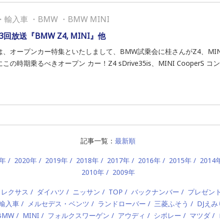
・
輸入車
・
BMW
・
BMW MINI
3回放送『BMW Z4, MINI』他
は、オープンカー特集といたしまして、BMW試乗会に桂さんがZ4、MI
この時期乗るべきオープン カー！Z4 sDrive35is、MINI CooperS コン..
記事一覧：
最新順
1年
2020年
2019年
2018年
2017年
2016年
2015年
2014
2010年
2009年
レクサス
ダイハツ
ニッサン
TOP
バックナンバー
プレゼン
輸入車
メルセデス・ベンツ
ランドローバー
三菱ふそう
DJえ
BMW
MINI
フォルクスワーゲン
アウディ
シボレー
マツダ