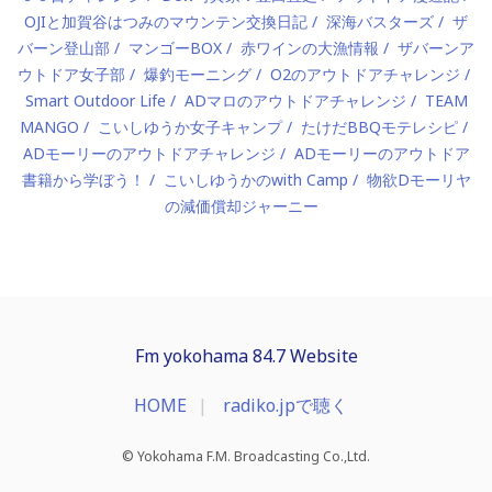
OJIと加賀谷はつみのマウンテン交換日記
深海バスターズ
ザ
バーン登山部
マンゴーBOX
赤ワインの大漁情報
ザバーンア
ウトドア女子部
爆釣モーニング
O2のアウトドアチャレンジ
Smart Outdoor Life
ADマロのアウトドアチャレンジ
TEAM
MANGO
こいしゆうか女子キャンプ
たけだBBQモテレシピ
ADモーリーのアウトドアチャレンジ
ADモーリーのアウトドア
書籍から学ぼう！
こいしゆうかのwith Camp
物欲Dモーリヤ
の減価償却ジャーニー
Fm yokohama 84.7 Website
HOME
radiko.jpで聴く
© Yokohama F.M. Broadcasting Co.,Ltd.