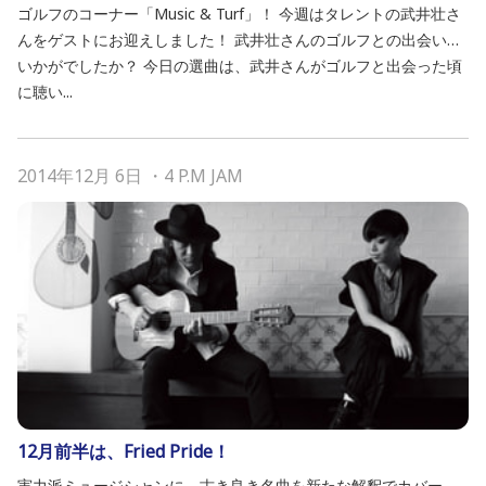
ゴルフのコーナー「Music & Turf」！ 今週はタレントの武井壮さ
んをゲストにお迎えしました！ 武井壮さんのゴルフとの出会い…
いかがでしたか？ 今日の選曲は、武井さんがゴルフと出会った頃
に聴い...
2014年12月 6日
・
4 P.M JAM
12月前半は、Fried Pride！
実力派ミュージシャンに、古き良き名曲を新たな解釈でカバー