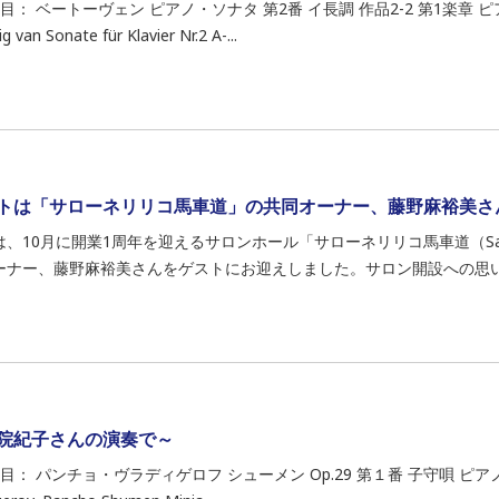
曲目： ベートーヴェン ピアノ・ソナタ 第2番 イ長調 作品2-2 第1楽章 ピアノ
g van Sonate für Klavier Nr.2 A-...
トは「サローネリリコ馬車道」の共同オーナー、藤野麻裕美さ
、10月に開業1周年を迎えるサロンホール「サローネリリコ馬車道（Salone Li
ーナー、藤野麻裕美さんをゲストにお迎えしました。サロン開設への思いや
院紀子さんの演奏で～
曲目： パンチョ・ヴラディゲロフ シューメン Op.29 第１番 子守唄 ピアノ：伊集院