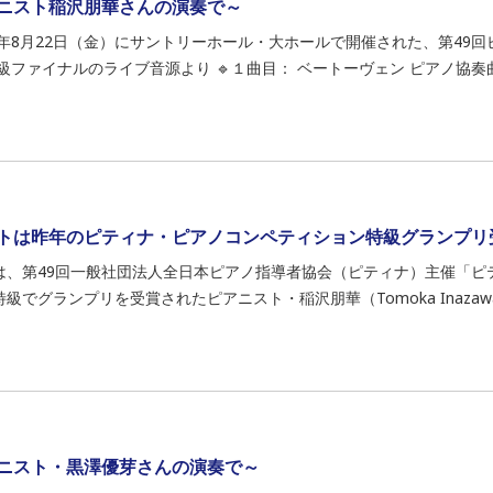
ニスト稲沢朋華さんの演奏で～
25年8月22日（金）にサントリーホール・大ホールで開催された、第49
級ファイナルのライブ音源より 🔹１曲目： ベートーヴェン ピアノ協奏曲 第
トは昨年のピティナ・ピアノコンペティション特級グランプリ
は、第49回一般社団法人全日本ピアノ指導者協会（ピティナ）主催「ピ
級でグランプリを受賞されたピアニスト・稲沢朋華（Tomoka Inazaw
ニスト・黒澤優芽さんの演奏で～