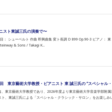
ニスト東誠三氏の演奏で〜
曲目： シューベルト 作曲 即興曲集 変ト長調 D 899 Op.90-3 ピアノ： 東 誠三 
inway & Sons / Takagi K...
7回 東京藝術大学教授・ピアニスト 東 誠三氏の “スペシャル
は、東京藝術大学教授であり、2026年度より東京藝術大学音楽学部附
スト、東誠三氏による「スペシャル・クラシック・サロン」をお楽しみいただ