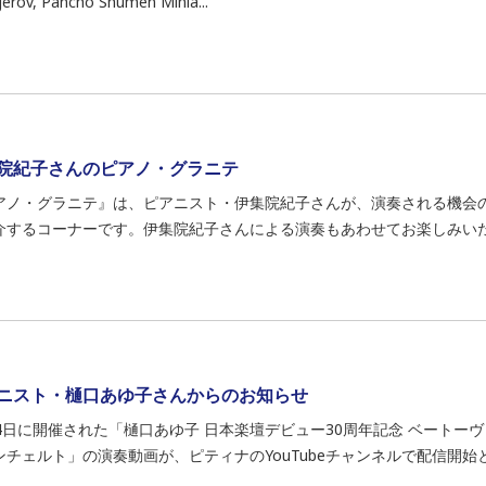
gerov, Pancho Shumen Minia...
院紀子さんのピアノ・グラニテ
アノ・グラニテ』は、ピアニスト・伊集院紀子さんが、演奏される機会
介するコーナーです。伊集院紀子さんによる演奏もあわせてお楽しみいただけ
ニスト・樋口あゆ子さんからのお知らせ
24日に開催された「樋口あゆ子 日本楽壇デビュー30周年記念 ベートー
ンチェルト」の演奏動画が、ピティナのYouTubeチャンネルで配信開始と