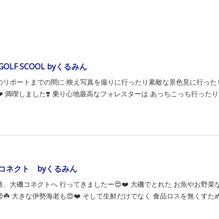
 GOLF SCOOL byくるみん
のリポートまでの間に 映え写真を撮りに行ったり素敵な景色見に行ったり
❤️ 満喫しました❣️ 乗り心地最高なフォレスターは あっちこっち行ったり
コネクト byくるみん
港、大磯コネクトへ 行ってきましたー😍❤️ 大磯でとれた お魚やお野
☘️ 大きな伊勢海老も😍❤️ そして生鮮だけでなく 食品ロスを無くすため