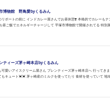
市博物館 野鳥愛byくるみん
のリポートの前に インドカレー屋さんでお昼休憩❣️ 本格的でカレーもナ
💓 お昼ご飯でエネルギーチャージして 平塚市博物館で開催されてる 特別展
ンティーズ茅ヶ崎本店byくるみん
も可愛いアイスクリーム屋さん プレンティーズ茅ヶ崎本店へ 行ってきま
てもキュート💓💓 茅ヶ崎産のミルクを使ってたり 食材を使っていて 地域