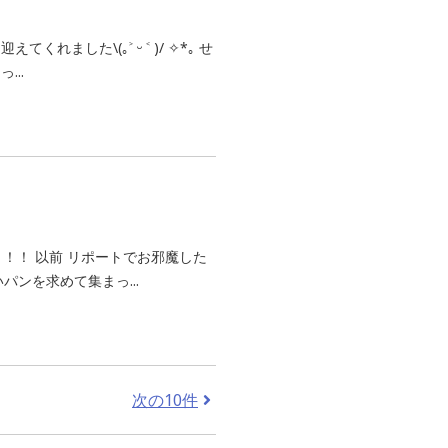
した\(｡˃ ᵕ ˂ )/ ✧*｡ せ
..
！！！ 以前 リポートでお邪魔した
ンを求めて集まっ...
次の10件