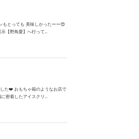
ンもとっても 美味しかったーー😍
示【野鳥愛】へ行って...
した❤️ おもちゃ箱のようなお店で
に密着したアイスクリ...