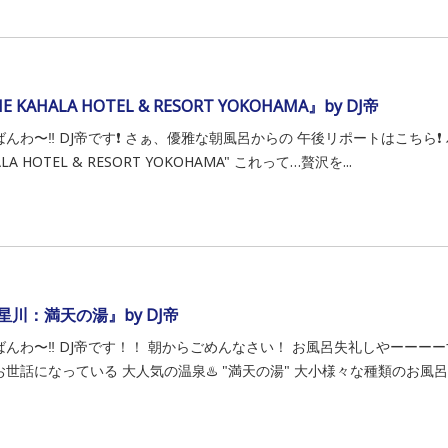
E KAHALA HOTEL & RESORT YOKOHAMA』by DJ帝
んわ〜‼️ DJ帝です❗️ さぁ、優雅な朝風呂からの 午後リポートはこちら❗️
ALA HOTEL & RESORT YOKOHAMA" これって…贅沢を...
星川：満天の湯』by DJ帝
んわ〜‼️ DJ帝です！！ 朝からごめんなさい！ お風呂失礼しやーーーーす🙇
世話になっている 大人気の温泉♨️ "満天の湯" 大小様々な種類のお風呂が1