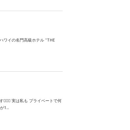
 ハワイの名門高級ホテル "THE
🏻‍♂️ 実は私も プライベートで何
...