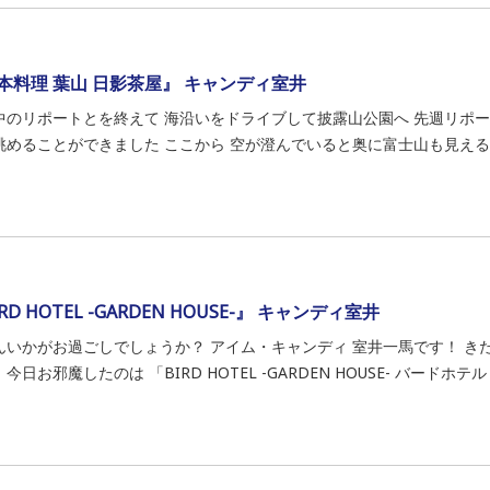
本料理 葉山 日影茶屋』 キャンディ室井
中のリポートとを終えて 海沿いをドライブして披露山公園へ 先週リポー
眺めることができました ここから 空が澄んでいると奥に富士山も見えるそ
RD HOTEL -GARDEN HOUSE-』 キャンディ室井
んいかがお過ごしでしょうか？ アイム・キャンディ 室井一馬です！ き
今日お邪魔したのは 「BIRD HOTEL -GARDEN HOUSE- バードホテル .