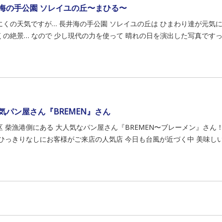
海の手公園 ソレイユの丘〜まひる〜
くの天気ですが… 長井海の手公園 ソレイユの丘は ひまわり達が元気に迎えてくれま
くの絶景… なので 少し現代の力を使って 晴れの日を演出した写真ですっっ.
気パン屋さん『BREMEN』さん
区 柴漁港側にある 大人気なパン屋さん『BREMEN〜ブレーメン』さん
 ひっきりなしにお客様がご来店の人気店 今日も台風が近づく中 美味しいパ