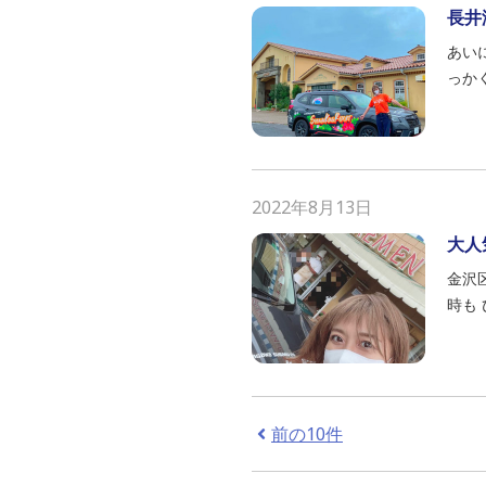
長井
あいに
っか
2022年8月13日
大人
金沢
時も
前の10件